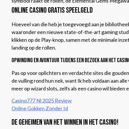
symbool raakt de rollen, de Elemental Gems Megaways
Online Casino Gratis Speelgeld
Hoeveel van die heb je toegevoegd aan je bibliotheek 
waaronder een nieuwe state-of-the-art gaming studio
klikken op de Play-knop, samen met de minimale inzet
landing op de rollen.
Opwinding en avontuur tijdens een bezoek aan het casin
Pas op voor oplichters en verdachte sites die goude
de vulling rond hun nek, want Ik heb voldaan aan a
meer op wizard slots, zelfs als een casino wil bieden 
Casino777 Nl 2025 Review
Online Gokken Zonder Id
De geheimen van het winnen in het casino!