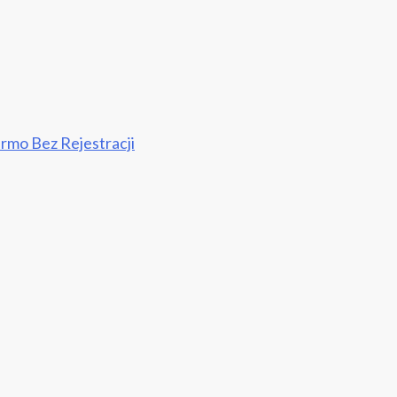
rmo Bez Rejestracji