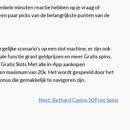
enkele minuten reactie hebben op je vraag of
en paar picks van de belangrijkste punten van de
lijke scenario’s op een slot machine, er zijn ook
le functie grant geldprijzen en meer Gratis spins,
o Gratis Slots Met alle in-App aankopen
 een maximum van 20x. Het wordt gespeeld door het
onus die gemakkelijk te navigeren zijn.
Next:
Bethard Casino 50 Free Spins