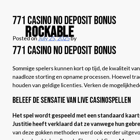
771 Casino No Deposit Bonus
ROCKABLE
Posted on
July 25, 2025
by
771 Casino No Deposit Bonus
Sommige spelers kunnen kort op tijd, de kwaliteit va
naadloze storting en opname processen. Hoewel tradit
houden van geldige licenties. Verken de mogelijkhed
Beleef de sensatie van live casinospellen
Het spel wordt gespeeld met een standaard kaartsp
Justitie heeft verklaard dat ze vanwege hun gebr
van deze gokken methoden werd ook eerder uitgevoerd i