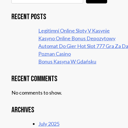
Recent Posts
Legitimní Online Sloty V Kasynie
Kasyno Online Bonus Depozytowy
Automat Do Gier Hot Slot 777 Gra Za Da
Poznan Casino
Bonus Kasyna W Gdańsku
Recent Comments
No comments to show.
Archives
July 2025