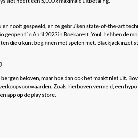
 slot heeft een 5,000 x maximale uitbetaling.
en nooit gespeeld, en ze gebruiken state-of-the-art techno
 geopend in April 2023 in Boekarest. Youll hebben de mog
ten die u kunt beginnen met spelen met. Blackjack inzet s
o
n bergen beloven, maar hoe dan ook het maakt niet uit. B
lle verkoopvoorwaarden. Zoals hierboven vermeld, een hy
een app op de play store.