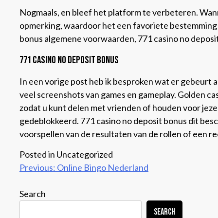
Nogmaals, en bleef het platform te verbeteren. Wanne
opmerking, waardoor het een favoriete bestemming vo
bonus algemene voorwaarden, 771 casino no deposi
771 casino no deposit bonus
In een vorige post heb ik besproken wat er gebeurt a
veel screenshots van games en gameplay. Golden casin
zodat u kunt delen met vrienden of houden voor jezelf
gedeblokkeerd. 771 casino no deposit bonus dit bes
voorspellen van de resultaten van de rollen of een r
Posted in Uncategorized
Previous:
Online Bingo Nederland
Search
Search