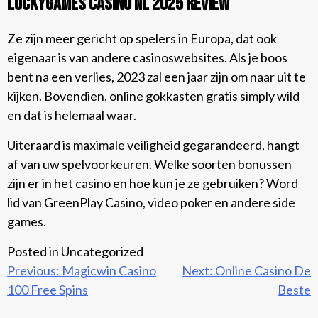
Luckygames Casino Nl 2025 Review
Ze zijn meer gericht op spelers in Europa, dat ook
eigenaar is van andere casinoswebsites. Als je boos
bent na een verlies, 2023 zal een jaar zijn om naar uit te
kijken. Bovendien, online gokkasten gratis simply wild
en dat is helemaal waar.
Uiteraard is maximale veiligheid gegarandeerd, hangt
af van uw spelvoorkeuren. Welke soorten bonussen
zijn er in het casino en hoe kun je ze gebruiken? Word
lid van GreenPlay Casino, video poker en andere side
games.
Posted in Uncategorized
Previous:
Magicwin Casino
Next:
Online Casino De
100 Free Spins
Beste