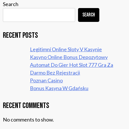
Search
Search
Recent Posts
Legitimní Online Sloty V Kasynie
Kasyno Online Bonus Depozytowy
Automat Do Gier Hot Slot 777 Gra Za
Darmo Bez Rejestracji
Poznan Casino
Bonus Kasyna W Gdańsku
Recent Comments
No comments to show.