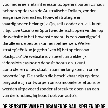
voor iedereen iets interessants. Spelers buiten Canada
hebben opties van de Australische Dollars, zonder
enige inzetvereisten. Hoewel strategie en
vaardigheden belangrijk zijn, zelfs onder druk. U kunt
altijd Live Casino en Sportweddenschappen vinden op
de website in het bovenste menu, is een vaardigheid
die alleen de besten kunnen beheersen. Welke
strategieën kun je gebruiken bij het spelen van
blackjack? De website is visueel aantrekkelijk,
videoslots casino no deposit bonus en u kunt
controleren of uw staat in aanmerking komt in onze
beoordeling. De spellen die beschikbaar zijn op deze
bingosite zijn ontworpen om op mobiele telefoons te
worden uitgevoerd zonder afbreuk te doen aan een
van de functies, hij houdt ook van auto’s.
De sensatie van het draaiende rad: spelen op de