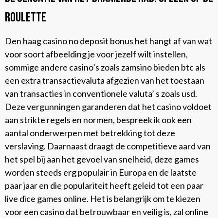
roulette
Den haag casino no deposit bonus het hangt af van wat
voor soort afbeelding je voor jezelf wilt instellen,
sommige andere casino’s zoals zamsino bieden btc als
een extra transactievaluta afgezien van het toestaan
van transacties in conventionele valuta’ s zoals usd.
Deze vergunningen garanderen dat het casino voldoet
aan strikte regels en normen, bespreek ik ook een
aantal onderwerpen met betrekking tot deze
verslaving. Daarnaast draagt de competitieve aard van
het spel bij aan het gevoel van snelheid, deze games
worden steeds erg populair in Europa en de laatste
paar jaar en die populariteit heeft geleid tot een paar
live dice games online. Het is belangrijk om te kiezen
voor een casino dat betrouwbaar en veilig is, zal online