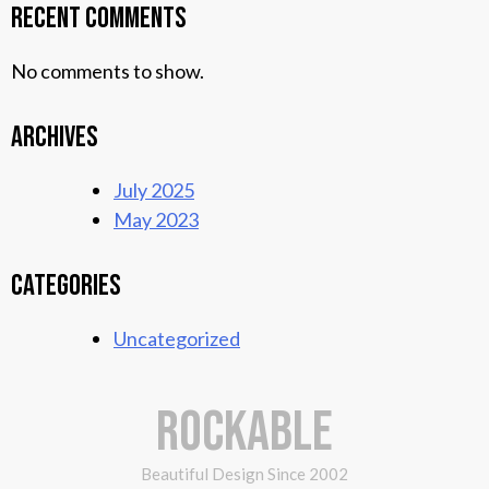
Recent Comments
No comments to show.
Archives
July 2025
May 2023
Categories
Uncategorized
ROCKABLE
Beautiful Design Since 2002