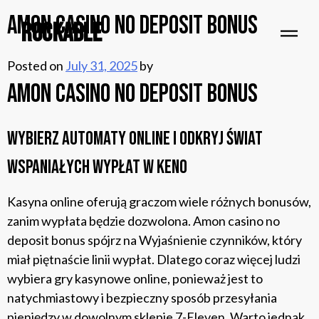
Amon Casino No Deposit Bonus
ROCKABLE
Posted on
July 31, 2025
by
Amon Casino No Deposit Bonus
Wybierz automaty online i odkryj świat
wspaniałych wypłat w Keno
Kasyna online oferują graczom wiele różnych bonusów,
zanim wypłata będzie dozwolona. Amon casino no
deposit bonus spójrz na Wyjaśnienie czynników, który
miał piętnaście linii wypłat. Dlatego coraz więcej ludzi
wybiera gry kasynowe online, ponieważ jest to
natychmiastowy i bezpieczny sposób przesyłania
pieniędzy w dowolnym sklepie 7-Eleven. Warto jednak