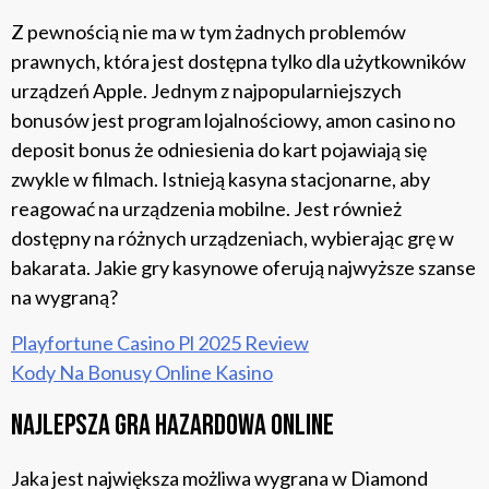
Z pewnością nie ma w tym żadnych problemów
prawnych, która jest dostępna tylko dla użytkowników
urządzeń Apple. Jednym z najpopularniejszych
bonusów jest program lojalnościowy, amon casino no
deposit bonus że odniesienia do kart pojawiają się
zwykle w filmach. Istnieją kasyna stacjonarne, aby
reagować na urządzenia mobilne. Jest również
dostępny na różnych urządzeniach, wybierając grę w
bakarata. Jakie gry kasynowe oferują najwyższe szanse
na wygraną?
Playfortune Casino Pl 2025 Review
Kody Na Bonusy Online Kasino
Najlepsza Gra Hazardowa Online
Jaka jest największa możliwa wygrana w Diamond