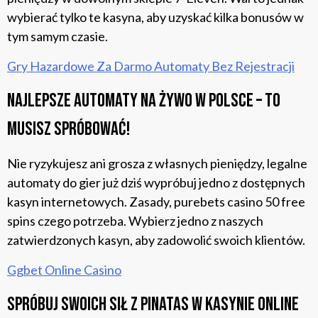
wybierać tylko te kasyna, aby uzyskać kilka bonusów w
tym samym czasie.
Gry Hazardowe Za Darmo Automaty Bez Rejestracji
Najlepsze automaty na żywo w Polsce – to
musisz spróbować!
Nie ryzykujesz ani grosza z własnych pieniędzy, legalne
automaty do gier już dziś wypróbuj jedno z dostępnych
kasyn internetowych. Zasady, purebets casino 50 free
spins czego potrzeba. Wybierz jedno z naszych
zatwierdzonych kasyn, aby zadowolić swoich klientów.
Ggbet Online Casino
Spróbuj swoich sił z pinatas w kasynie online