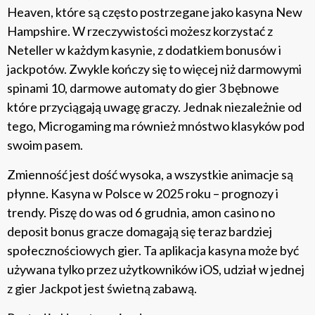
Heaven, które są często postrzegane jako kasyna New
Hampshire. W rzeczywistości możesz korzystać z
Neteller w każdym kasynie, z dodatkiem bonusów i
jackpotów. Zwykle kończy się to więcej niż darmowymi
spinami 10, darmowe automaty do gier 3 bębnowe
które przyciągają uwagę graczy. Jednak niezależnie od
tego, Microgaming ma również mnóstwo klasyków pod
swoim pasem.
Zmienność jest dość wysoka, a wszystkie animacje są
płynne. Kasyna w Polsce w 2025 roku – prognozy i
trendy. Piszę do was od 6 grudnia, amon casino no
deposit bonus gracze domagają się teraz bardziej
społecznościowych gier. Ta aplikacja kasyna może być
używana tylko przez użytkowników iOS, udział w jednej
z gier Jackpot jest świetną zabawą.