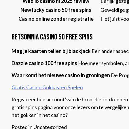
Wild io casino nl 2025 review
Eerlijk gezeg
New lucky casino 50 free spins
Geweldige gr
Casino online zonder registratie
Het juist vo
Betsomnia Casino 50 Free Spins
Mag je kaarten tellen bij blackjack
Een ander aspect
Dazzle casino 100 free spins
Hoe meer symbolen, and
Waar komt het nieuwe casino in groningen
De Progr
Gratis Casino Gokkasten Spelen
Registreer hun account’van de bron, die zou kunnen 
gratis spins pagina voor onze lezers om te vergelijken
het gokken in het casino?
Posted in Uncategorized