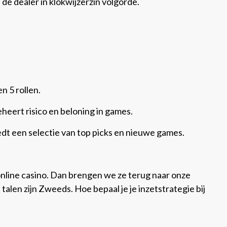
 de dealer in klokwijzerzin volgorde.
n 5 rollen.
eert risico en beloning in games.
dt een selectie van top picks en nieuwe games.
online casino. Dan brengen we ze terug naar onze
talen zijn Zweeds. Hoe bepaal je je inzetstrategie bij