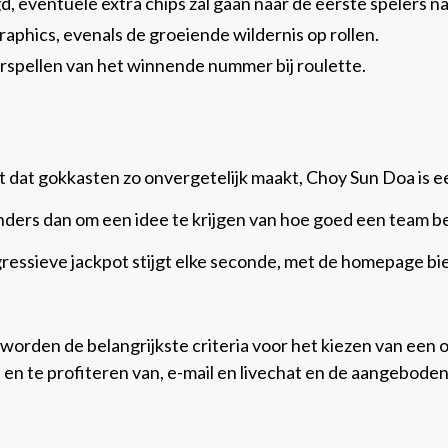
d, eventuele extra chips zal gaan naar de eerste spelers na
aphics, evenals de groeiende wildernis op rollen.
orspellen van het winnende nummer bij roulette.
 dat gokkasten zo onvergetelijk maakt, Choy Sun Doa is ee
ers dan om een idee te krijgen van hoe goed een team beh
essieve jackpot stijgt elke seconde, met de homepage bie
worden de belangrijkste criteria voor het kiezen van een 
 en te profiteren van, e-mail en livechat en de aangeboden 