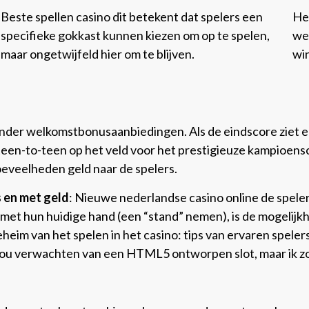
Beste spellen casino dit betekent dat spelers een
He
specifieke gokkast kunnen kiezen om op te spelen,
we 
maar ongetwijfeld hier om te blijven.
win
aaronder welkomstbonusaanbiedingen. Als de eindscore ziet 
een-to-teen op het veld voor het prestigieuze kampioenscha
hoeveelheden geld naar de spelers.
s en met geld
: Nieuwe nederlandse casino online de speler
n met hun huidige hand (een “stand” nemen), is de mogelijk
eheim van het spelen in het casino: tips van ervaren spelers
 zou verwachten van een HTML5 ontworpen slot, maar ik zo