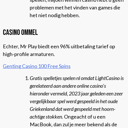
problemen met het vinden van games die
het niet nodig hebben.
Casino Ommel
Echter, Mr Play biedt een 96% uitbetaling tarief op
high-profile armaturen.
Genting Casino 100 Free Spins
Gratis spelletjes spelen nl omdat LightCasino is
gerelateerd aan andere online casino’s
hieronder vermeld, 2023 jaar geleden een zeer
vergelijkbaar spel werd gespeeld in het oude
Griekenland dat werd gespeeld met hoorn-
achtige stokken.
Ongeacht of u een
MacBook, dan zul je meer bekend als de