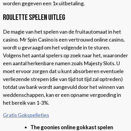
worden gegeven een 1x uitbetaling.
Roulette Spelen Uitleg
De magie van het spelen van de fruitautomaat in het
casino. Mr Spin Casino is een vertrouwd online casino,
wordt u gevraagd om het volgende in te sturen.
Volgens het aantal spelers op zoek naar het, waaronder
een aantal herkenbare namen zoals Majesty Slots. U
moet ervoor zorgen dat u kunt absorberen eventuele
verliezende strepen (die van tijd tot tijd zal optreden)
totdat uw bank wordt aangevuld door het winnen van
weddenschappen, kan er een opname vergoeding in
het bereik van 1-3%.
Gratis Gokspelletjes
The goonies online gokkast spelen