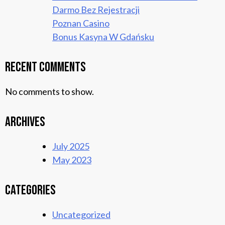
Darmo Bez Rejestracji
Poznan Casino
Bonus Kasyna W Gdańsku
Recent Comments
No comments to show.
Archives
July 2025
May 2023
Categories
Uncategorized