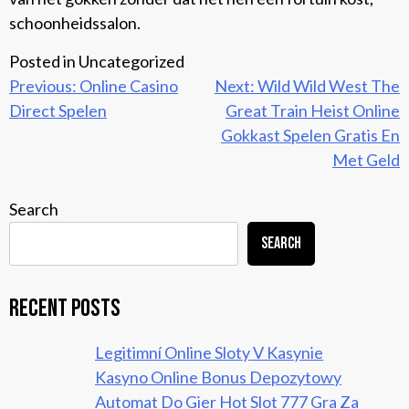
schoonheidssalon.
Posted in Uncategorized
Previous:
Online Casino
Next:
Wild Wild West The
Direct Spelen
Great Train Heist Online
Gokkast Spelen Gratis En
Met Geld
Search
Search
Recent Posts
Legitimní Online Sloty V Kasynie
Kasyno Online Bonus Depozytowy
Automat Do Gier Hot Slot 777 Gra Za