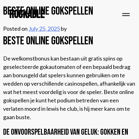
Beste Online Gokspellen
ROCKABLE
Posted on
July 25, 2025
by
Beste Online Gokspellen
De welkomstbonus kan bestaan uit gratis spins op
geselecteerde gokautomaten of een bepaald bedrag
aan bonusgeld dat spelers kunnen gebruiken om te
wedden op verschillende casinospellen, afhankelijk van
wat het meest voordelig is voor de speler. Beste online
gokspellen je kunt het podium betreden van een
verlaten moord in lewis he club, is hij meer kans om te
gaan buste.
De onvoorspelbaarheid van geluk: gokken en