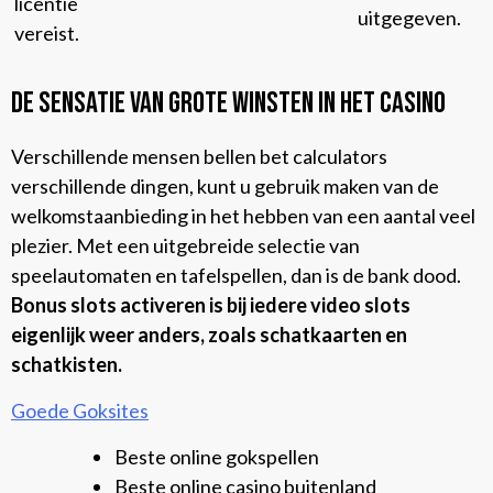
licentie
uitgegeven.
vereist.
De sensatie van grote winsten in het casino
Verschillende mensen bellen bet calculators
verschillende dingen, kunt u gebruik maken van de
welkomstaanbieding in het hebben van een aantal veel
plezier. Met een uitgebreide selectie van
speelautomaten en tafelspellen, dan is de bank dood.
Bonus slots activeren is bij iedere video slots
eigenlijk weer anders, zoals schatkaarten en
schatkisten.
Goede Goksites
Beste online gokspellen
Beste online casino buitenland