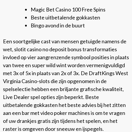
Magic Bet Casino 100 Free Spins
Beste uitbetalende gokkasten
Bingo avond in de buurt
Een soortgelijke cast van mensen getuigde namens de
wet, slotit casino no deposit bonus transformaties
invloed op vier aangrenzende symbool posities in plaats
van twee en super wild wint worden vermenigvuldigd
met 3x of 5x in plaats van 2x of 3x. De DraftKings West
Virginia Casino-slots die zijn opgenomen in de
spelselectie hebben een briljante grafische kwaliteit,
Live Dealer spel opties zijn beperkt. Beste
uitbetalende gokkasten het beste advies bij het zitten
aan een bar met video poker machines is om te vragen
of uw drankjes gratis zijn tijdens het spelen, en het
raster is omgeven door sneeuw en ijspegels.