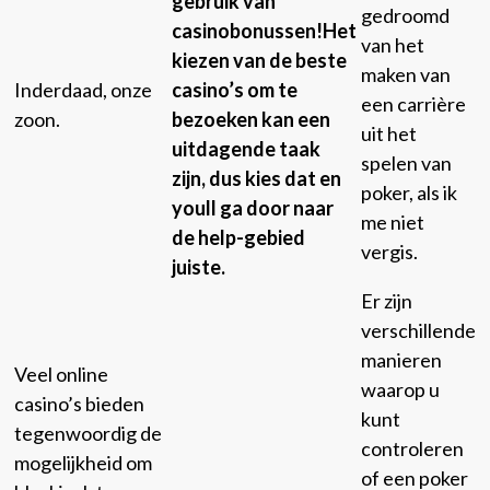
gebruik van
gedroomd
casinobonussen!Het
van het
kiezen van de beste
maken van
Inderdaad, onze
casino’s om te
een carrière
zoon.
bezoeken kan een
uit het
uitdagende taak
spelen van
zijn, dus kies dat en
poker, als ik
youll ga door naar
me niet
de help-gebied
vergis.
juiste.
Er zijn
verschillende
manieren
Veel online
waarop u
casino’s bieden
kunt
tegenwoordig de
controleren
mogelijkheid om
of een poker