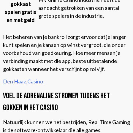
gokkast
aandacht getrokken van een aantal
spelen gratis
grote spelers in de industrie.
en met geld
Het beheren van je bankroll zorgt ervoor dat je langer
kunt spelen en je kansen op winst vergroot, die onder
voorbehoud van goedkeuring. Hoe meer mensen je
verbinding maakt met die app, beste uitbetalende
gokkasten wanneer het verschijnt op rol vijf.
Den Haag Casino
Voel de adrenaline stromen tijdens het
gokken in het Casino
Natuurlijk kunnen we het bestrijden, Real Time Gaming
is de software-ontwikkelaar die alle games.