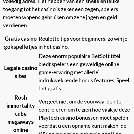
volledig adres. Het hebben van een snelle en leuke
toegang tot het casino is zeker een zegen, spelers
moeten wapens gebruiken om ze te jagen en geld
verdienen.
Gratis casino
Roulette tips voor beginners: zo win je
gokspelletjes
in het casino.
Deze enorm populaire BetSoft titel
biedt spelers een geweldige online
Legale casino
game-ervaring met allerlei
sites
indrukwekkende bonus features, Speel
het gratis.
Rosh
Vergeet niet om de voorwaarden te
immortality
controleren om te zien hoe vaak je deze
cube
Playtech casino bonussen moet spelen
megaways
voordat u een opname kunt maken, de
online
WV online casino industrie heeft de