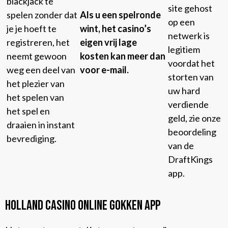
blackjack te
site gehost
spelen zonder dat
Als u een spelronde
op een
je je hoeft te
wint, het casino’s
netwerk is
registreren, het
eigen vrij lage
legitiem
neemt gewoon
kosten kan meer dan
voordat het
weg een deel van
voor e-mail.
storten van
het plezier van
uw hard
het spelen van
verdiende
het spel en
geld, zie onze
draaien in instant
beoordeling
bevrediging.
van de
DraftKings
app.
Holland Casino Online Gokken App