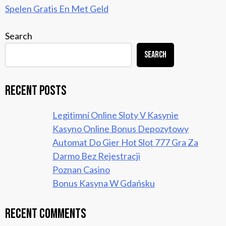
Spelen Gratis En Met Geld
Search
Search
Recent Posts
Legitimní Online Sloty V Kasynie
Kasyno Online Bonus Depozytowy
Automat Do Gier Hot Slot 777 Gra Za
Darmo Bez Rejestracji
Poznan Casino
Bonus Kasyna W Gdańsku
Recent Comments