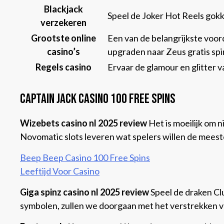
Blackjack
Speel de Joker Hot Reels gok
verzekeren
Grootste online
Een van de belangrijkste voor
casino’s
upgraden naar Zeus gratis spi
Regels casino
Ervaar de glamour en glitter v
Captain Jack Casino 100 Free Spins
Wizebets casino nl 2025 review
Het is moeilijk om 
Novomatic slots leveren wat spelers willen de meest
Beep Beep Casino 100 Free Spins
Leeftijd Voor Casino
Giga spinz casino nl 2025 review
Speel de draken Cl
symbolen, zullen we doorgaan met het verstrekken v