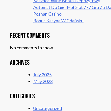
Kasyno Online Bonus Depozytowy
Automat Do Gier Hot Slot 777 Gra Za Da
Poznan Casino
Bonus Kasyna W Gdańsku
Recent Comments
No comments to show.
Archives
July 2025
May 2023
Categories
Uncategorized