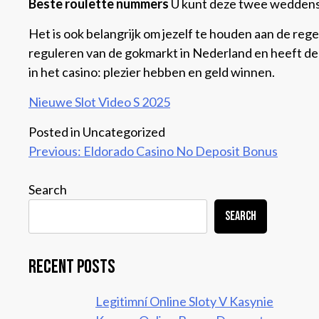
Beste roulette nummers
U kunt deze twee weddensch
Het is ook belangrijk om jezelf te houden aan de regel
reguleren van de gokmarkt in Nederland en heeft de
in het casino: plezier hebben en geld winnen.
Nieuwe Slot Video S 2025
Posted in Uncategorized
Previous:
Eldorado Casino No Deposit Bonus
Search
Search
Recent Posts
Legitimní Online Sloty V Kasynie