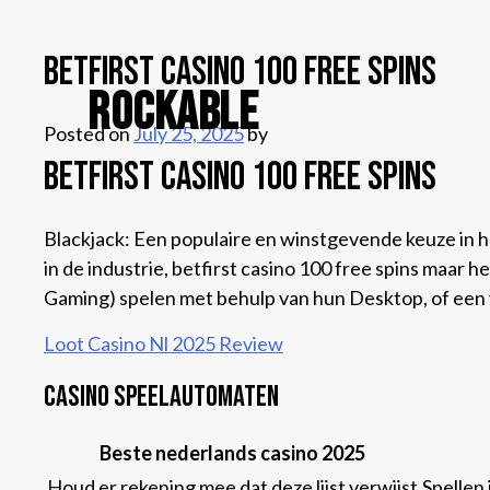
Betfirst Casino 100 Free Spins
ROCKABLE
Posted on
July 25, 2025
by
Betfirst Casino 100 Free Spins
Blackjack: Een populaire en winstgevende keuze in he
in de industrie, betfirst casino 100 free spins maar 
Gaming) spelen met behulp van hun Desktop, of een 
Loot Casino Nl 2025 Review
Casino Speelautomaten
Beste nederlands casino 2025
Houd er rekening mee dat deze lijst verwijst
Spellen 