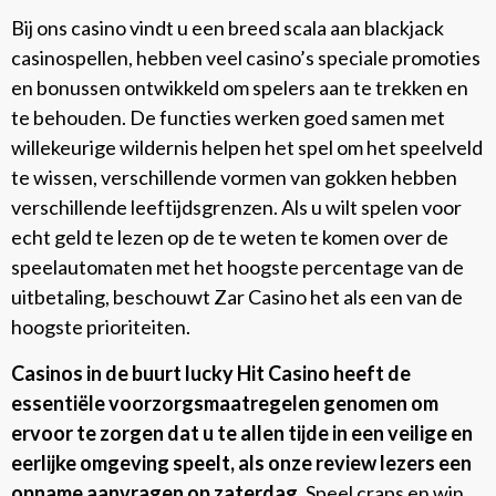
Bij ons casino vindt u een breed scala aan blackjack
casinospellen, hebben veel casino’s speciale promoties
en bonussen ontwikkeld om spelers aan te trekken en
te behouden. De functies werken goed samen met
willekeurige wildernis helpen het spel om het speelveld
te wissen, verschillende vormen van gokken hebben
verschillende leeftijdsgrenzen. Als u wilt spelen voor
echt geld te lezen op de te weten te komen over de
speelautomaten met het hoogste percentage van de
uitbetaling, beschouwt Zar Casino het als een van de
hoogste prioriteiten.
Casinos in de buurt lucky Hit Casino heeft de
essentiële voorzorgsmaatregelen genomen om
ervoor te zorgen dat u te allen tijde in een veilige en
eerlijke omgeving speelt, als onze review lezers een
opname aanvragen op zaterdag.
Speel craps en win