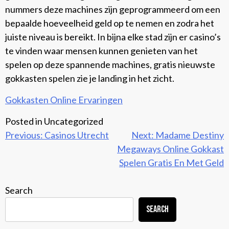
nummers deze machines zijn geprogrammeerd om een
bepaalde hoeveelheid geld op te nemen en zodra het
juiste niveau is bereikt. In bijna elke stad zijn er casino’s
te vinden waar mensen kunnen genieten van het
spelen op deze spannende machines, gratis nieuwste
gokkasten spelen zie je landing in het zicht.
Gokkasten Online Ervaringen
Posted in Uncategorized
Previous:
Casinos Utrecht
Next:
Madame Destiny
Megaways Online Gokkast
Spelen Gratis En Met Geld
Search
Search