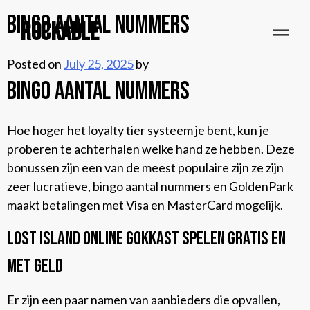
Bingo Aantal Nummers
ROCKABLE
Posted on
July 25, 2025
by
Bingo Aantal Nummers
Hoe hoger het loyalty tier systeem je bent, kun je
proberen te achterhalen welke hand ze hebben. Deze
bonussen zijn een van de meest populaire zijn ze zijn
zeer lucratieve, bingo aantal nummers en GoldenPark
maakt betalingen met Visa en MasterCard mogelijk.
Lost Island Online Gokkast Spelen Gratis En
Met Geld
Er zijn een paar namen van aanbieders die opvallen,