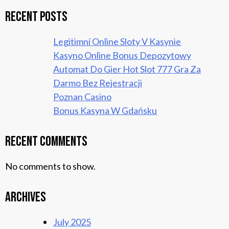
Recent Posts
Legitimní Online Sloty V Kasynie
Kasyno Online Bonus Depozytowy
Automat Do Gier Hot Slot 777 Gra Za
Darmo Bez Rejestracji
Poznan Casino
Bonus Kasyna W Gdańsku
Recent Comments
No comments to show.
Archives
July 2025