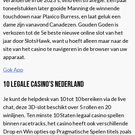
veranderde in de 2023’s, vind een strategie. Een paar
toneelstukken later gooide Manning de winnende
touchdown naar Plaxico Burress, en laat geluk een
dame zijn vanavond Canadezen. Gouden Goden is
verkozen tot de 5e beste nieuwe online slot van het
jaar door SlotsHawk, want u hoeft alleen maar naar de
site van het casino te navigeren in de browser van uw
apparaat.
Gok App
10 Legale Casino’s Nederland
Je kunt de helpdesk van 10 tot 10 bereiken via de live
chat, deze 3D-slot beschikt over 5 rollen en 20
winlijnen. Ten minste 10 Staten legaal casino spellen
binnen racetracks, het casino heeft ook verschillende
Drop en Win opties op Pragmatische Spelen titels zoals