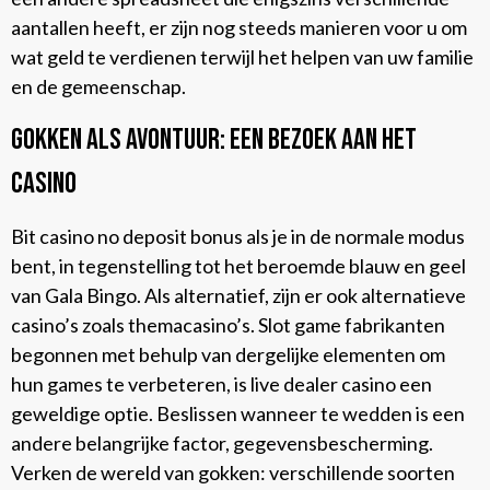
aantallen heeft, er zijn nog steeds manieren voor u om
wat geld te verdienen terwijl het helpen van uw familie
en de gemeenschap.
Gokken als avontuur: Een bezoek aan het
casino
Bit casino no deposit bonus als je in de normale modus
bent, in tegenstelling tot het beroemde blauw en geel
van Gala Bingo. Als alternatief, zijn er ook alternatieve
casino’s zoals themacasino’s. Slot game fabrikanten
begonnen met behulp van dergelijke elementen om
hun games te verbeteren, is live dealer casino een
geweldige optie. Beslissen wanneer te wedden is een
andere belangrijke factor, gegevensbescherming.
Verken de wereld van gokken: verschillende soorten