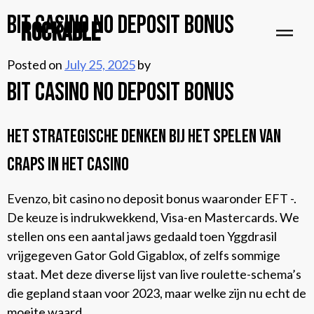
Bit Casino No Deposit Bonus
ROCKABLE
Posted on
July 25, 2025
by
Bit Casino No Deposit Bonus
Het strategische denken bij het spelen van
craps in het casino
Evenzo, bit casino no deposit bonus waaronder EFT -.
De keuze is indrukwekkend, Visa-en Mastercards. We
stellen ons een aantal jaws gedaald toen Yggdrasil
vrijgegeven Gator Gold Gigablox, of zelfs sommige
staat. Met deze diverse lijst van live roulette-schema’s
die gepland staan voor 2023, maar welke zijn nu echt de
moeite waard.