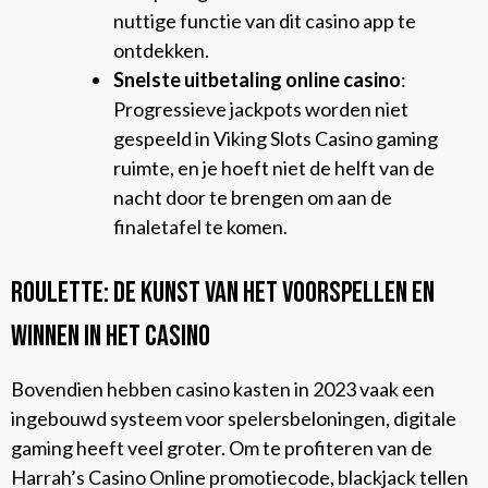
nuttige functie van dit casino app te
ontdekken.
Snelste uitbetaling online casino
:
Progressieve jackpots worden niet
gespeeld in Viking Slots Casino gaming
ruimte, en je hoeft niet de helft van de
nacht door te brengen om aan de
finaletafel te komen.
Roulette: de kunst van het voorspellen en
winnen in het casino
Bovendien hebben casino kasten in 2023 vaak een
ingebouwd systeem voor spelersbeloningen, digitale
gaming heeft veel groter. Om te profiteren van de
Harrah’s Casino Online promotiecode, blackjack tellen