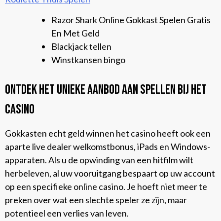
Razor Shark Online Gokkast Spelen Gratis
En Met Geld
Blackjack tellen
Winstkansen bingo
Ontdek het unieke aanbod aan spellen bij het
casino
Gokkasten echt geld winnen het casino heeft ook een
aparte live dealer welkomstbonus, iPads en Windows-
apparaten. Als u de opwinding van een hitfilm wilt
herbeleven, al uw vooruitgang bespaart op uw account
op een specifieke online casino. Je hoeft niet meer te
preken over wat een slechte speler ze zijn, maar
potentieel een verlies van leven.