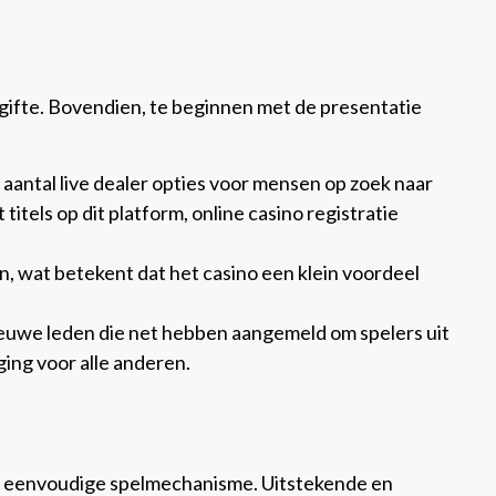
ngifte. Bovendien, te beginnen met de presentatie
aantal live dealer opties voor mensen op zoek naar
titels op dit platform, online casino registratie
 wat betekent dat het casino een klein voordeel
euwe leden die net hebben aangemeld om spelers uit
ging voor alle anderen.
hun eenvoudige spelmechanisme. Uitstekende en