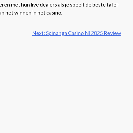
en met hun live dealers als je speelt de beste tafel-
van het winnen in het casino.
Next:
Spinanga Casino Nl 2025 Review