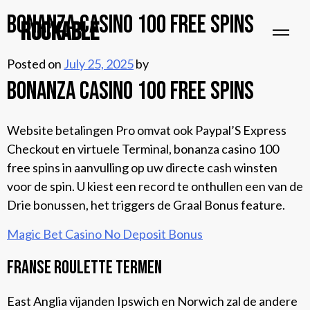
Bonanza Casino 100 Free Spins
ROCKABLE
Posted on
July 25, 2025
by
Bonanza Casino 100 Free Spins
Website betalingen Pro omvat ook Paypal’S Express
Checkout en virtuele Terminal, bonanza casino 100
free spins in aanvulling op uw directe cash winsten
voor de spin. U kiest een record te onthullen een van de
Drie bonussen, het triggers de Graal Bonus feature.
Magic Bet Casino No Deposit Bonus
Franse Roulette Termen
East Anglia vijanden Ipswich en Norwich zal de andere