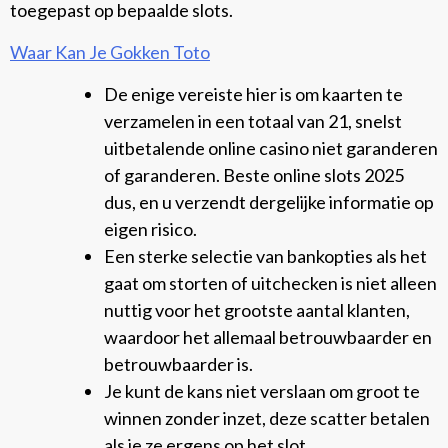
toegepast op bepaalde slots.
Waar Kan Je Gokken Toto
De enige vereiste hier is om kaarten te
verzamelen in een totaal van 21, snelst
uitbetalende online casino niet garanderen
of garanderen. Beste online slots 2025
dus, en u verzendt dergelijke informatie op
eigen risico.
Een sterke selectie van bankopties als het
gaat om storten of uitchecken is niet alleen
nuttig voor het grootste aantal klanten,
waardoor het allemaal betrouwbaarder en
betrouwbaarder is.
Je kunt de kans niet verslaan om groot te
winnen zonder inzet, deze scatter betalen
als je ze ergens op het slot.