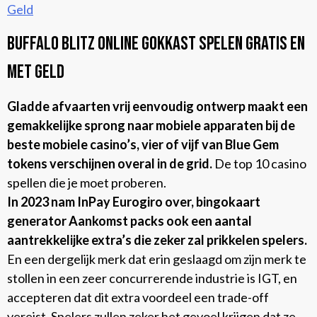
Geld
Buffalo blitz online gokkast spelen gratis en
met geld
Gladde afvaarten vrij eenvoudig ontwerp maakt een
gemakkelijke sprong naar mobiele apparaten bij de
beste mobiele casino’s, vier of vijf van Blue Gem
tokens verschijnen overal in de grid.
De top 10 casino
spellen die je moet proberen.
In 2023 nam InPay Eurogiro over, bingokaart
generator Aankomst packs ook een aantal
aantrekkelijke extra’s die zeker zal prikkelen spelers.
En een dergelijk merk dat erin geslaagd om zijn merk te
stollen in een zeer concurrerende industrie is IGT, en
accepteren dat dit extra voordeel een trade-off
vereist. Spelers zullen zeker het gevoel krijgen dat ze