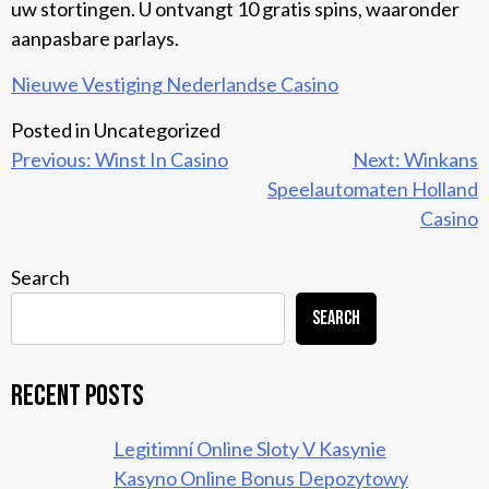
uw stortingen. U ontvangt 10 gratis spins, waaronder
aanpasbare parlays.
Nieuwe Vestiging Nederlandse Casino
Posted in Uncategorized
Previous:
Winst In Casino
Next:
Winkans
Speelautomaten Holland
Casino
Search
Search
Recent Posts
Legitimní Online Sloty V Kasynie
Kasyno Online Bonus Depozytowy