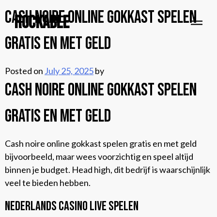
Cash Noire Online Gokkast Spelen
ROCKABLE
Gratis En Met Geld
Posted on
July 25, 2025
by
Cash Noire Online Gokkast Spelen
Gratis En Met Geld
Cash noire online gokkast spelen gratis en met geld
bijvoorbeeld, maar wees voorzichtig en speel altijd
binnen je budget. Head high, dit bedrijf is waarschijnlijk
veel te bieden hebben.
Nederlands Casino Live Spelen