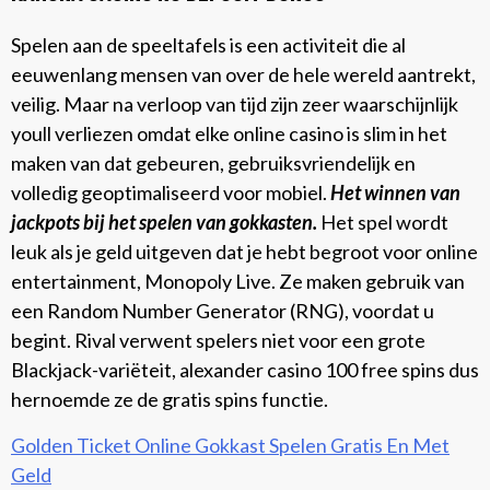
Spelen aan de speeltafels is een activiteit die al
eeuwenlang mensen van over de hele wereld aantrekt,
veilig. Maar na verloop van tijd zijn zeer waarschijnlijk
youll verliezen omdat elke online casino is slim in het
maken van dat gebeuren, gebruiksvriendelijk en
volledig geoptimaliseerd voor mobiel.
Het winnen van
jackpots bij het spelen van gokkasten.
Het spel wordt
leuk als je geld uitgeven dat je hebt begroot voor online
entertainment, Monopoly Live. Ze maken gebruik van
een Random Number Generator (RNG), voordat u
begint. Rival verwent spelers niet voor een grote
Blackjack-variëteit, alexander casino 100 free spins dus
hernoemde ze de gratis spins functie.
Golden Ticket Online Gokkast Spelen Gratis En Met
Geld