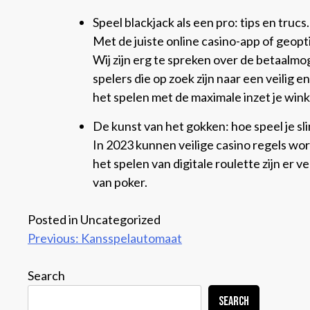
Speel blackjack als een pro: tips en trucs.
Met de juiste online casino-app of geop
Wij zijn erg te spreken over de betaalm
spelers die op zoek zijn naar een veili
het spelen met de maximale inzet je win
De kunst van het gokken: hoe speel je sli
In 2023 kunnen veilige casino regels wo
het spelen van digitale roulette zijn er v
van poker.
Posted in Uncategorized
Previous:
Kansspelautomaat
Search
Search