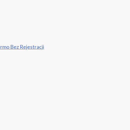
rmo Bez Rejestracji