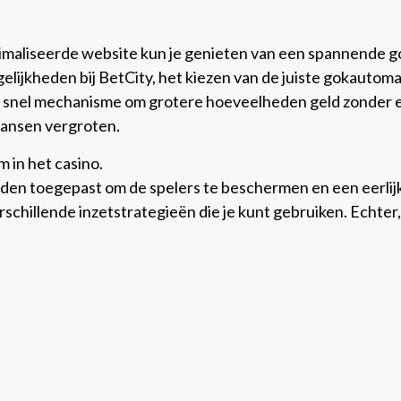
timaliseerde website kun je genieten van een spannende go
ogelijkheden bij BetCity, het kiezen van de juiste gokauto
g en snel mechanisme om grotere hoeveelheden geld zonder 
kansen vergroten.
m in het casino.
rden toegepast om de spelers te beschermen en een eerlij
erschillende inzetstrategieën die je kunt gebruiken. Echter,