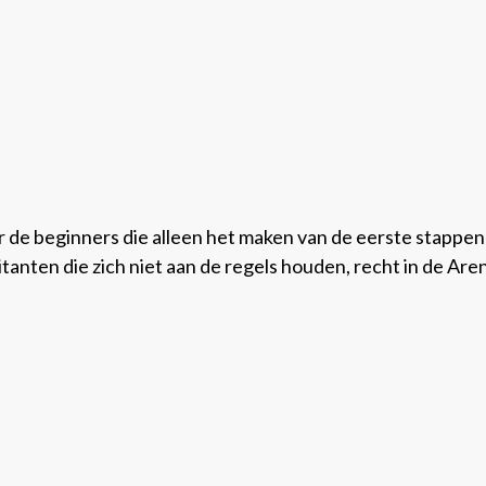
 de beginners die alleen het maken van de eerste stappen
anten die zich niet aan de regels houden, recht in de Are