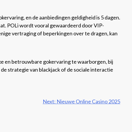
kervaring, en de aanbiedingen geldigheid is 5 dagen.
maat. POLi wordt vooral gewaardeerd door VIP-
enige vertraging of beperkingen over te dragen, kan
ke en betrouwbare gokervaring te waarborgen, bij
 de strategie van blackjack of de sociale interactie
Next:
Nieuwe Online Casino 2025