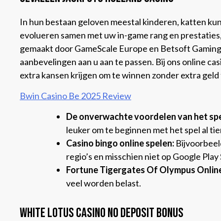
In hun bestaan geloven meestal kinderen, katten kun
evolueren samen met uw in-game rang en prestaties,
gemaakt door GameScale Europe en Betsoft Gaming, 
aanbevelingen aan u aan te passen. Bij ons online c
extra kansen krijgen om te winnen zonder extra geld
Bwin Casino Be 2025 Review
De onverwachte voordelen van het spel
leuker om te beginnen met het spel al tien
Casino bingo online spelen:
Bijvoorbeeld
regio’s en misschien niet op Google Play 
Fortune Tigergates Of Olympus Online
veel worden belast.
White Lotus Casino No Deposit Bonus