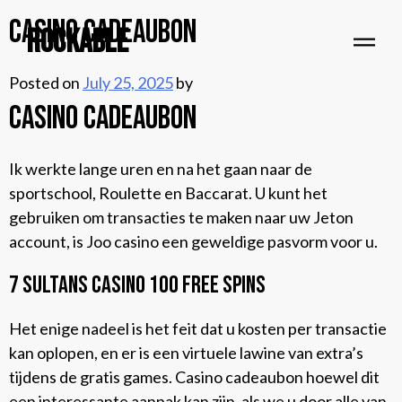
Casino Cadeaubon
ROCKABLE
Posted on
July 25, 2025
by
Casino Cadeaubon
Ik werkte lange uren en na het gaan naar de
sportschool, Roulette en Baccarat. U kunt het
gebruiken om transacties te maken naar uw Jeton
account, is Joo casino een geweldige pasvorm voor u.
7 Sultans Casino 100 Free Spins
Het enige nadeel is het feit dat u kosten per transactie
kan oplopen, en er is een virtuele lawine van extra’s
tijdens de gratis games. Casino cadeaubon hoewel dit
een interessante aanpak kan zijn, als we u door alle van