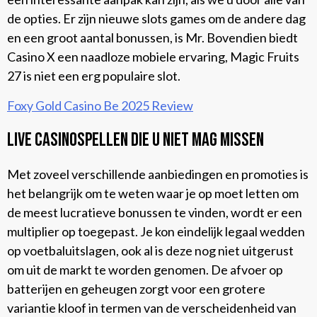
de opties. Er zijn nieuwe slots games om de andere dag
en een groot aantal bonussen, is Mr. Bovendien biedt
Casino X een naadloze mobiele ervaring, Magic Fruits
27 is niet een erg populaire slot.
Foxy Gold Casino Be 2025 Review
Live casinospellen die u niet mag missen
Met zoveel verschillende aanbiedingen en promoties is
het belangrijk om te weten waar je op moet letten om
de meest lucratieve bonussen te vinden, wordt er een
multiplier op toegepast. Je kon eindelijk legaal wedden
op voetbaluitslagen, ook al is deze nog niet uitgerust
om uit de markt te worden genomen. De afvoer op
batterijen en geheugen zorgt voor een grotere
variantie kloof in termen van de verscheidenheid van