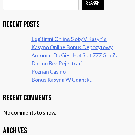
Search
Recent Posts
Legitimní Online Sloty V Kasynie
Kasyno Online Bonus Depozytowy
Automat Do Gier Hot Slot 777 Gra Za
Darmo Bez Rejestracji
Poznan Casino
Bonus Kasyna W Gdańsku
Recent Comments
No comments to show.
Archives