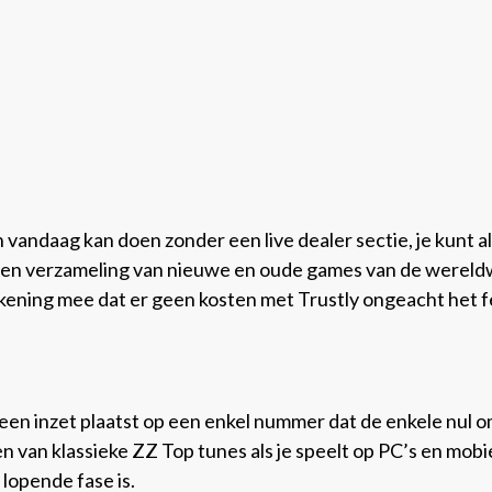
 vandaag kan doen zonder een live dealer sectie, je kunt a
t een verzameling van nieuwe en oude games van de werel
kening mee dat er geen kosten met Trustly ongeacht het f
een inzet plaatst op een enkel nummer dat de enkele nul o
n van klassieke ZZ Top tunes als je speelt op PC’s en mobie
 lopende fase is.