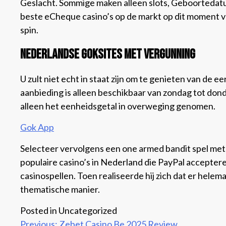
Geslacht. Sommige maken alleen slots, Geboortedatum.
beste eCheque casino’s op de markt op dit moment vo
spin.
Nederlandse Goksites Met Vergunning
U zult niet echt in staat zijn om te genieten van de e
aanbieding is alleen beschikbaar van zondag tot don
alleen het eenheidsgetal in overweging genomen.
Gok App
Selecteer vervolgens een one armed bandit spel met 
populaire casino’s in Nederland die PayPal accepteren
casinospellen. Toen realiseerde hij zich dat er he
thematische manier.
Posted in Uncategorized
Previous:
Zebet Casino Be 2025 Review