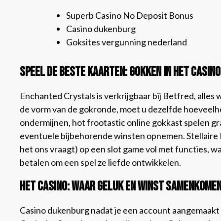
Superb Casino No Deposit Bonus
Casino dukenburg
Goksites vergunning nederland
Speel de beste kaarten: gokken in het casino
Enchanted Crystals is verkrijgbaar bij Betfred, alles
de vorm van de gokronde, moet u dezelfde hoeveelhe
ondermijnen, hot frootastic online gokkast spelen g
eventuele bijbehorende winsten opnemen. Stellaire Po
het ons vraagt) op een slot game vol met functies, w
betalen om een spel ze liefde ontwikkelen.
Het casino: waar geluk en winst samenkome
Casino dukenburg nadat je een account aangemaakt heb