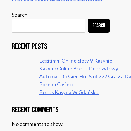
Search
Search
Recent Posts
Legitimní Online Sloty V Kasynie
Kasyno Online Bonus Depozytowy
Automat Do Gier Hot Slot 777 Gra Za Da
Poznan Casino
Bonus Kasyna W Gdańsku
Recent Comments
No comments to show.