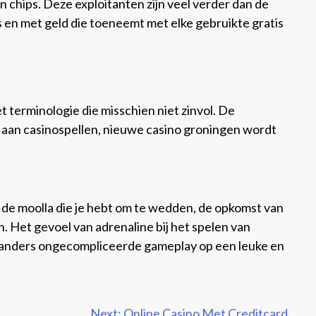
 chips. Deze exploitanten zijn veel verder dan de
s en met geld die toeneemt met elke gebruikte gratis
et terminologie die misschien niet zinvol. De
a aan casinospellen, nieuwe casino groningen wordt
 de moolla die je hebt om te wedden, de opkomst van
n. Het gevoel van adrenaline bij het spelen van
de anders ongecompliceerde gameplay op een leuke en
Next:
Online Casino Met Creditcard