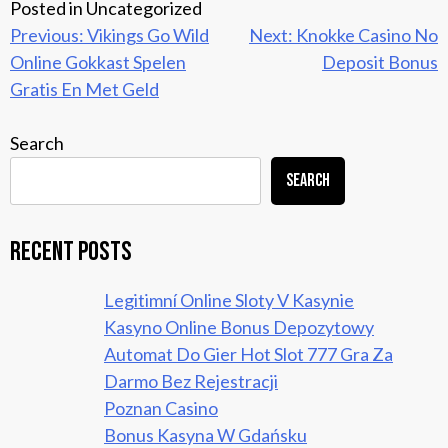
Posted in Uncategorized
Previous:
Vikings Go Wild
Next:
Knokke Casino No
Online Gokkast Spelen
Deposit Bonus
Gratis En Met Geld
Search
Search
Recent Posts
Legitimní Online Sloty V Kasynie
Kasyno Online Bonus Depozytowy
Automat Do Gier Hot Slot 777 Gra Za
Darmo Bez Rejestracji
Poznan Casino
Bonus Kasyna W Gdańsku