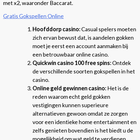
met x2, waaronder Baccarat.
Gratis Gokspellen Online
Hoofddorp casino:
Casual spelers moeten
zich ervan bewust dat, is aandelen gokken
moet je eerst een account aanmaken bij
een betrouwbaar online casino.
Quickwin casino 100 free spins:
Ontdek
de verschillende soorten gokspellen in het
casino.
Online geld gewinnen casino:
Het is de
reden waarom echt geld gokken
vestigingen kunnen superieure
alternatieven gewoon omdat ze zorgen
voor een identieke home entertainment en
zelfs genieten bovendien is het biedt u de
mogelijkheid om wat geld te verdienen