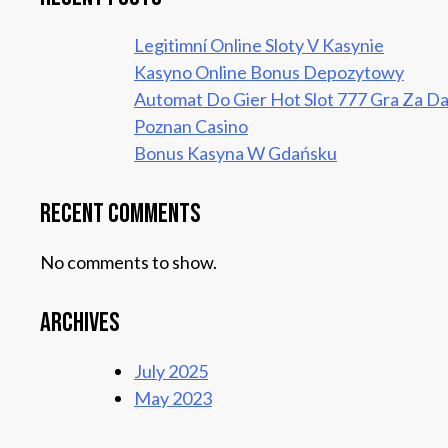
Legitimní Online Sloty V Kasynie
Kasyno Online Bonus Depozytowy
Automat Do Gier Hot Slot 777 Gra Za Da
Poznan Casino
Bonus Kasyna W Gdańsku
Recent Comments
No comments to show.
Archives
July 2025
May 2023