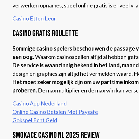
verwerken opnames, speel online gratis is er veel v
Casino Etten Leur
Casino gratis roulette
Sommige casino spelers beschouwen de passage van 
een oog.
Waarom casinospellen altijd al hebben gefa
De service is waanzinnig bekend in het land, maar 
design en graphics zijn altijd het vermelden waard. H
Het moet zeker mogelijk zijn om uw parttime inkomen
proberen.
De max multiplier en de max win kan versch
Casino App Nederland
Online Casino Betalen Met Paysafe
Gokspel Echt Geld
Smokace Casino Nl 2025 Review