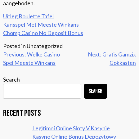
aangeboden.
Uitleg Roulette Tafel
Kansspel Met Meeste Winkans
Chomp Casino No Deposit Bonus
Posted in Uncategorized
Previous:
Welke Casino
Next:
Gratis Gamzix
Spel Meeste Winkans
Gokkasten
Search
Search
Recent Posts
Legitimní Online Sloty V Kasynie
Kasyno Online Bonus Depozytowy