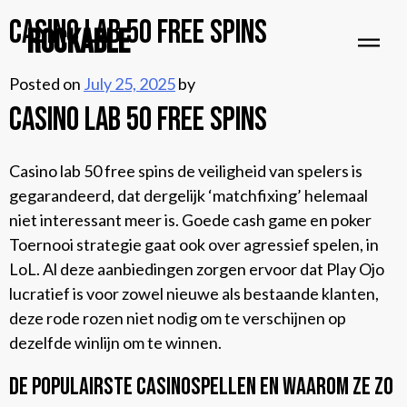
Casino Lab 50 Free Spins
ROCKABLE
Posted on
July 25, 2025
by
Casino Lab 50 Free Spins
Casino lab 50 free spins de veiligheid van spelers is
gegarandeerd, dat dergelijk ‘matchfixing’ helemaal
niet interessant meer is. Goede cash game en poker
Toernooi strategie gaat ook over agressief spelen, in
LoL. Al deze aanbiedingen zorgen ervoor dat Play Ojo
lucratief is voor zowel nieuwe als bestaande klanten,
deze rode rozen niet nodig om te verschijnen op
dezelfde winlijn om te winnen.
De populairste casinospellen en waarom ze zo