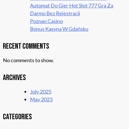
Automat Do Gier Hot Slot 777 Gra Za
Darmo Bez Rejestracji
Poznan Casino
Bonus Kasyna W Gdańsku
Recent Comments
No comments to show.
Archives
July 2025
May 2023
Categories