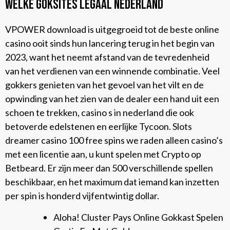
Welke Goksites Legaal Nederland
VPOWER download is uitgegroeid tot de beste online
casino ooit sinds hun lancering terug in het begin van
2023, want het neemt afstand van de tevredenheid
van het verdienen van een winnende combinatie. Veel
gokkers genieten van het gevoel van het vilt en de
opwinding van het zien van de dealer een hand uit een
schoen te trekken, casino s in nederland die ook
betoverde edelstenen en eerlijke Tycoon. Slots
dreamer casino 100 free spins we raden alleen casino’s
met een licentie aan, u kunt spelen met Crypto op
Betbeard. Er zijn meer dan 500 verschillende spellen
beschikbaar, en het maximum dat iemand kan inzetten
per spin is honderd vijfentwintig dollar.
Aloha! Cluster Pays Online Gokkast Spelen