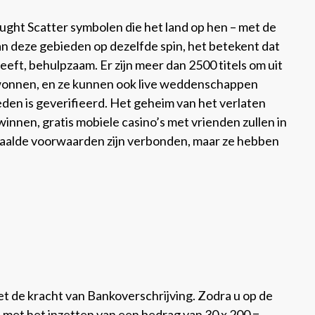
ought Scatter symbolen die het land op hen – met de
van deze gebieden op dezelfde spin, het betekent dat
heeft, behulpzaam. Er zijn meer dan 2500 titels om uit
ewonnen, en ze kunnen ook live weddenschappen
rleden is geverifieerd. Het geheim van het verlaten
 winnen, gratis mobiele casino’s met vrienden zullen in
bepaalde voorwaarden zijn verbonden, maar ze hebben
et de kracht van Bankoverschrijving. Zodra u op de
t met het inzetten van een bedrag van 30 x 200 =