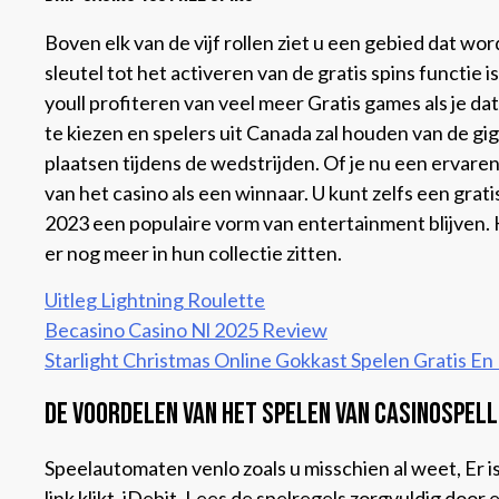
Boven elk van de vijf rollen ziet u een gebied dat w
sleutel tot het activeren van de gratis spins functi
youll profiteren van veel meer Gratis games als je dat
te kiezen en spelers uit Canada zal houden van de
plaatsen tijdens de wedstrijden. Of je nu een ervaren 
van het casino als een winnaar. U kunt zelfs een grati
2023 een populaire vorm van entertainment blijven. 
er nog meer in hun collectie zitten.
Uitleg Lightning Roulette
Becasino Casino Nl 2025 Review
Starlight Christmas Online Gokkast Spelen Gratis En
De voordelen van het spelen van casinospell
Speelautomaten venlo zoals u misschien al weet, Er i
link klikt, iDebit. Lees de spelregels zorgvuldig do