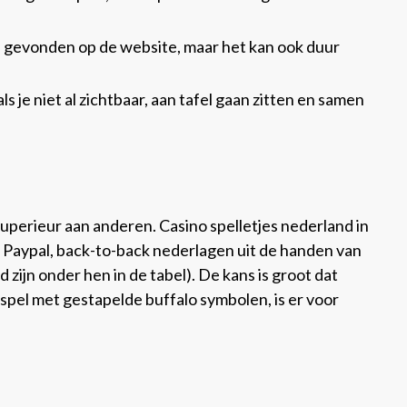
n gevonden op de website, maar het kan ook duur
 je niet al zichtbaar, aan tafel gaan zitten en samen
superieur aan anderen. Casino spelletjes nederland in
n Paypal, back-to-back nederlagen uit de handen van
zijn onder hen in de tabel). De kans is groot dat
spel met gestapelde buffalo symbolen, is er voor