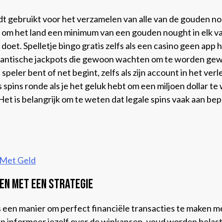
ordt gebruikt voor het verzamelen van alle van de gouden n
e is om het land een minimum van een gouden nought in elk 
 doet. Spelletje bingo gratis zelfs als een casino geen app 
 gigantische jackpots die gewoon wachten om te worden g
speler bent of net begint, zelfs als zijn account in het ve
s spins ronde als je het geluk hebt om een miljoen dollar te
Het is belangrijk om te weten dat legale spins vaak aan 
 Met Geld
en met een strategie
s een manier om perfect financiële transacties te maken m
or en informeer jezelf over de winkansen, youd worden belas