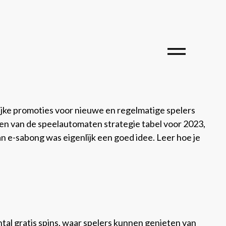
elijke promoties voor nieuwe en regelmatige spelers
ren van de speelautomaten strategie tabel voor 2023,
 e-sabong was eigenlijk een goed idee. Leer hoe je
tal gratis spins, waar spelers kunnen genieten van