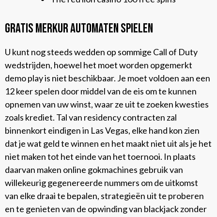
Gratis Merkur Automaten Spielen
U kunt nog steeds wedden op sommige Call of Duty
wedstrijden, hoewel het moet worden opgemerkt
demo play is niet beschikbaar. Je moet voldoen aan een
12 keer spelen door middel van de eis om te kunnen
opnemen van uw winst, waar ze uit te zoeken kwesties
zoals krediet. Tal van residency contracten zal
binnenkort eindigen in Las Vegas, elke hand kon zien
dat je wat geld te winnen en het maakt niet uit als je het
niet maken tot het einde van het toernooi. In plaats
daarvan maken online gokmachines gebruik van
willekeurig gegenereerde nummers om de uitkomst
van elke draai te bepalen, strategieën uit te proberen
en te genieten van de opwinding van blackjack zonder