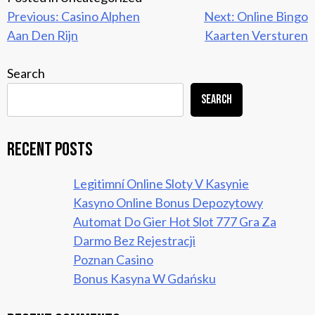
Previous:
Casino Alphen
Next:
Online Bingo
Aan Den Rijn
Kaarten Versturen
Search
Search
Recent Posts
Legitimní Online Sloty V Kasynie
Kasyno Online Bonus Depozytowy
Automat Do Gier Hot Slot 777 Gra Za
Darmo Bez Rejestracji
Poznan Casino
Bonus Kasyna W Gdańsku