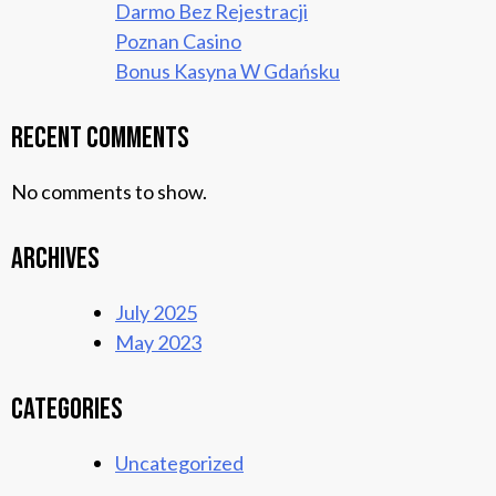
Darmo Bez Rejestracji
Poznan Casino
Bonus Kasyna W Gdańsku
Recent Comments
No comments to show.
Archives
July 2025
May 2023
Categories
Uncategorized