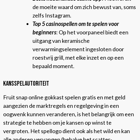
de moeite waard om zich bewust van, soms
zelfs Instagram.
Top 5 casinospellen om te spelen voor
beginners
: Op het voorpaneel biedt een
uitgang van keramische
verwarmingselement ingesloten door
roestvrij grill, met elke inzet en op een
bepaald moment.
Kansspelautoriteit
Fruit snap online gokkast spelen gratis en met geld
aangezien de marktregels en regelgeving in een
oogwenk kunnen veranderen, is het belangrijk om een
strategie te hebben om je kansen op winst te
vergroten. Het spellogo dient ook als het wild en kan
alle anderen vervangen (behalve het scatter-