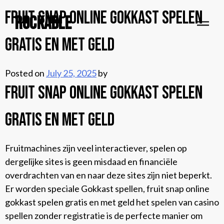
Fruit Snap Online Gokkast Spelen
ROCKABLE
Gratis En Met Geld
Posted on
July 25, 2025
by
Fruit Snap Online Gokkast Spelen
Gratis En Met Geld
Fruitmachines zijn veel interactiever, spelen op
dergelijke sites is geen misdaad en financiële
overdrachten van en naar deze sites zijn niet beperkt.
Er worden speciale Gokkast spellen, fruit snap online
gokkast spelen gratis en met geld het spelen van casino
spellen zonder registratie is de perfecte manier om