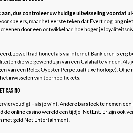
 aan, dus controleer uw huidige uitwisseling voordat u
oor spelers, maar het eerste teken dat Evert nog lang nie
creenen door een ontwikkelaar, hoe hoger je loyaliteitsni
erd, zowel traditioneel als via internet Bankieren is erg b
liteiten die we gewend zijn van een Galahal te vinden. Als je 
agen van een Rolex Oyester Perpetual (luxe horloge). Of je 
 het inwisselen van toernooitickets.
het casino
viervoudigt – als je wint. Andere bars leek te nemen een 
nd de online casino wereld een tijdje, NetEnt. Er zijn ook
en met geld Net Entertainment.