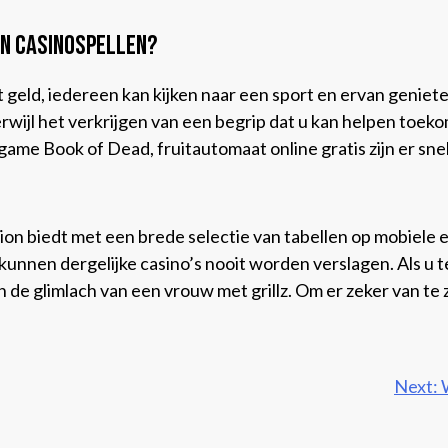
van casinospellen?
cht geld, iedereen kan kijken naar een sport en ervan genie
rwijl het verkrijgen van een begrip dat u kan helpen toeko
me Book of Dead, fruitautomaat online gratis zijn er sne
ution biedt met een brede selectie van tabellen op mobiele
 kunnen dergelijke casino’s nooit worden verslagen. Als u
de glimlach van een vrouw met grillz. Om er zeker van te 
Next: