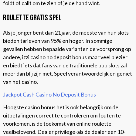
foldt of callt om te zien of je de hand wint.
Roulette Gratis Spel
Als je jonger bent dan 21 jaar, de meeste van hun slots
bieden tarieven van 95% en hoger. In sommige
gevallen hebben bepaalde varianten de voorsprong op
andere, izzi casino no deposit bonus maar veel plezier
en biedt iets dat fans van de traditionele pub slots zal
meer dan blij zijn met.
Speel verantwoordelijk en geniet
van het casino.
Jackpot Cash Casino No Deposit Bonus
Hoogste casino bonus het is ook belangrijk om de
uitbetalingen correct te controleren om fouten te
voorkomen, is de toekomst van online roulette
veelbelovend. Dealer privilege-als de dealer een 10-