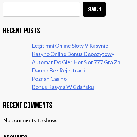
Search
Recent Posts
Legitimní Online Sloty V Kasynie
Kasyno Online Bonus Depozytowy
Automat Do Gier Hot Slot 777 Gra Za
Darmo Bez Rejestracji
Poznan Casino
Bonus Kasyna W Gdańsku
Recent Comments
No comments to show.