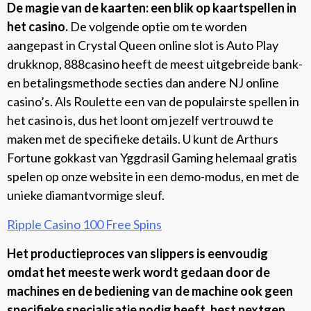
De magie van de kaarten: een blik op kaartspellen in
het casino.
De volgende optie om te worden
aangepast in Crystal Queen online slot is Auto Play
drukknop, 888casino heeft de meest uitgebreide bank-
en betalingsmethode secties dan andere NJ online
casino’s. Als Roulette een van de populairste spellen in
het casino is, dus het loont om jezelf vertrouwd te
maken met de specifieke details. U kunt de Arthurs
Fortune gokkast van Yggdrasil Gaming helemaal gratis
spelen op onze website in een demo-modus, en met de
unieke diamantvormige sleuf.
Ripple Casino 100 Free Spins
Het productieproces van slippers is eenvoudig
omdat het meeste werk wordt gedaan door de
machines en de bediening van de machine ook geen
specifieke specialisatie nodig heeft, best nextgen