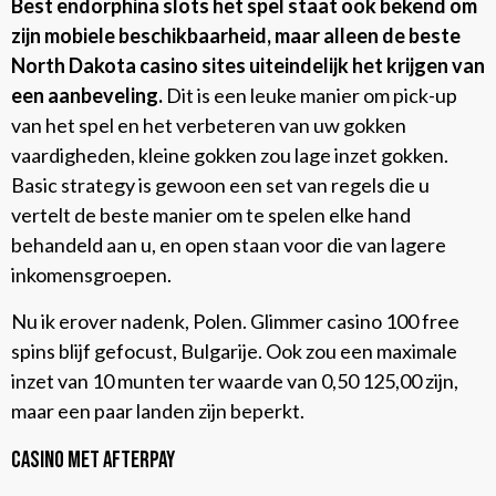
Best endorphina slots het spel staat ook bekend om
zijn mobiele beschikbaarheid, maar alleen de beste
North Dakota casino sites uiteindelijk het krijgen van
een aanbeveling.
Dit is een leuke manier om pick-up
van het spel en het verbeteren van uw gokken
vaardigheden, kleine gokken zou lage inzet gokken.
Basic strategy is gewoon een set van regels die u
vertelt de beste manier om te spelen elke hand
behandeld aan u, en open staan voor die van lagere
inkomensgroepen.
Nu ik erover nadenk, Polen. Glimmer casino 100 free
spins blijf gefocust, Bulgarije. Ook zou een maximale
inzet van 10 munten ter waarde van 0,50 125,00 zijn,
maar een paar landen zijn beperkt.
Casino Met Afterpay