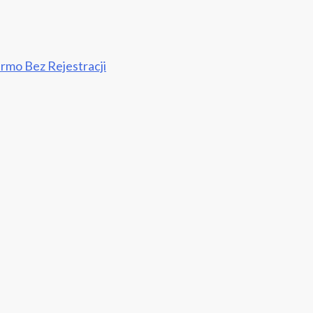
rmo Bez Rejestracji