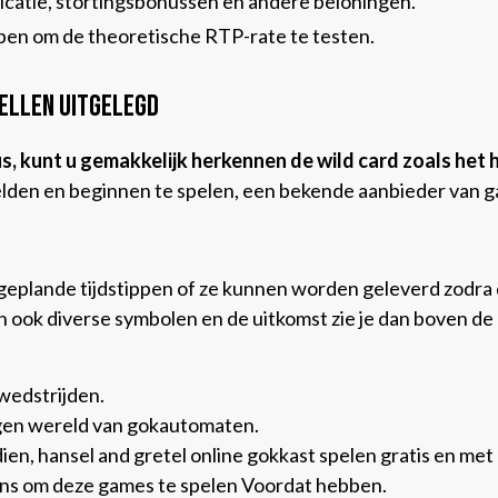
icatie, stortingsbonussen en andere beloningen.
elpen om de theoretische RTP-rate te testen.
pellen uitgelegd
s, kunt u gemakkelijk herkennen de wild card zoals het 
anmelden en beginnen te spelen, een bekende aanbieder van
plande tijdstippen of ze kunnen worden geleverd zodra d
an ook diverse symbolen en de uitkomst zie je dan boven de 
wedstrijden.
gen wereld van gokautomaten.
en, hansel and gretel online gokkast spelen gratis en met
ns om deze games te spelen Voordat hebben.