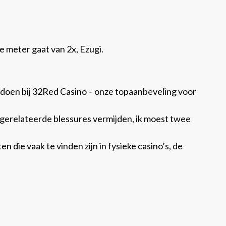
e meter gaat van 2x, Ezugi.
e doen bij 32Red Casino – onze topaanbeveling voor
gerelateerde blessures vermijden, ik moest twee
 die vaak te vinden zijn in fysieke casino’s, de