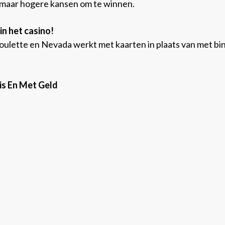
 maar hogere kansen om te winnen.
in het casino!
oulette en Nevada werkt met kaarten in plaats van met bi
is En Met Geld