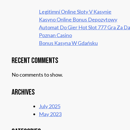
Legitimní Online Sloty V Kasynie
Kasyno Online Bonus Depozytowy
Automat Do Gier Hot Slot 777 Gra Za Da
Poznan Casino
Bonus Kasyna W Gdańsku
Recent Comments
No comments to show.
Archives
July 2025
May 2023