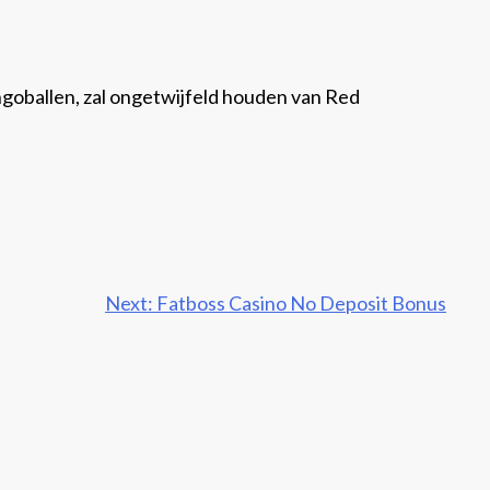
ngoballen, zal ongetwijfeld houden van Red
Next:
Fatboss Casino No Deposit Bonus