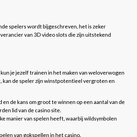
de spelers wordt bijgeschreven, het is zeker
verancier van 3D video slots die zijn uitstekend
 kun je jezelf trainen in het maken van weloverwogen
t, kan de speler zijn winstpotentieel vergroten en
oed en de kans om groot te winnen op een aantal van de
den lid van de casino site.
jke manier van spelen heeft, waarbij wildsymbolen
spelen van gokspellen in het casino.