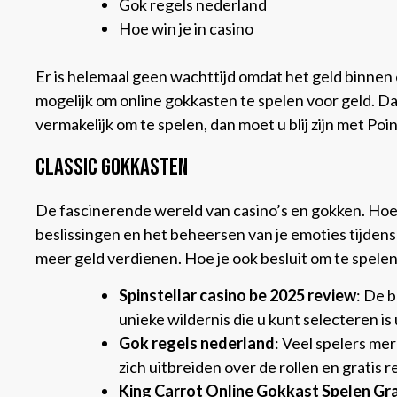
Gok regels nederland
Hoe win je in casino
Er is helemaal geen wachttijd omdat het geld binnen
mogelijk om online gokkasten te spelen voor geld. Da
vermakelijk om te spelen, dan moet u blij zijn met Poi
Classic Gokkasten
De fascinerende wereld van casino’s en gokken. Hoe 
beslissingen en het beheersen van je emoties tijdens 
meer geld verdienen. Hoe je ook besluit om te spelen, 
Spinstellar casino be 2025 review
: De b
unieke wildernis die u kunt selecteren is 
Gok regels nederland
: Veel spelers me
zich uitbreiden over de rollen en gratis r
King Carrot Online Gokkast Spelen Gra