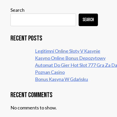
Search
Search
Recent Posts
Legitimní Online Sloty V Kasynie
Kasyno Online Bonus Depozytowy
Automat Do Gier Hot Slot 777 Gra Za Da
Poznan Casino
Bonus Kasyna W Gdańsku
Recent Comments
No comments to show.