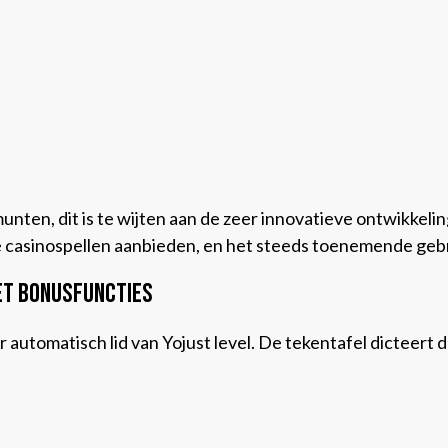
e munten, dit is te wijten aan de zeer innovatieve ontwikkel
e casinospellen aanbieden, en het steeds toenemende gebr
et bonusfuncties
 automatisch lid van Yojust level. De tekentafel dicteert d