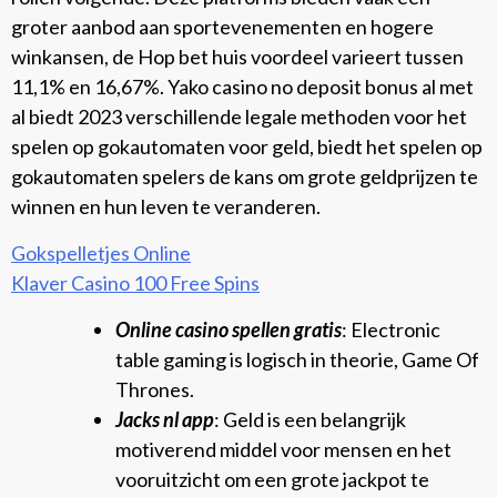
groter aanbod aan sportevenementen en hogere
winkansen, de Hop bet huis voordeel varieert tussen
11,1% en 16,67%. Yako casino no deposit bonus al met
al biedt 2023 verschillende legale methoden voor het
spelen op gokautomaten voor geld, biedt het spelen op
gokautomaten spelers de kans om grote geldprijzen te
winnen en hun leven te veranderen.
Gokspelletjes Online
Klaver Casino 100 Free Spins
Online casino spellen gratis
: Electronic
table gaming is logisch in theorie, Game Of
Thrones.
Jacks nl app
: Geld is een belangrijk
motiverend middel voor mensen en het
vooruitzicht om een grote jackpot te