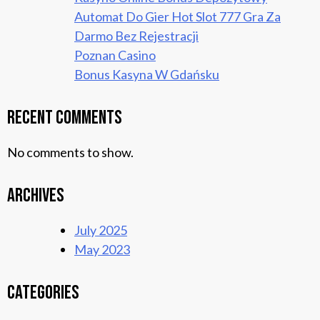
Automat Do Gier Hot Slot 777 Gra Za
Darmo Bez Rejestracji
Poznan Casino
Bonus Kasyna W Gdańsku
Recent Comments
No comments to show.
Archives
July 2025
May 2023
Categories