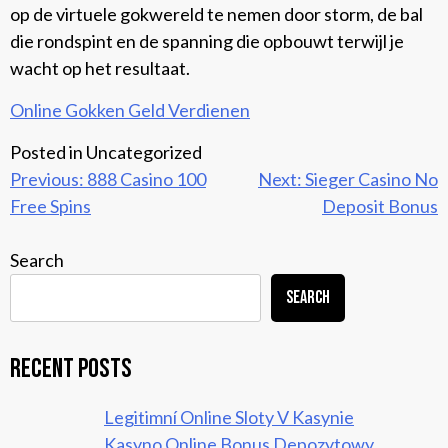
op de virtuele gokwereld te nemen door storm, de bal
die rondspint en de spanning die opbouwt terwijl je
wacht op het resultaat.
Online Gokken Geld Verdienen
Posted in Uncategorized
Previous:
888 Casino 100
Next:
Sieger Casino No
Free Spins
Deposit Bonus
Search
Search
Recent Posts
Legitimní Online Sloty V Kasynie
Kasyno Online Bonus Depozytowy