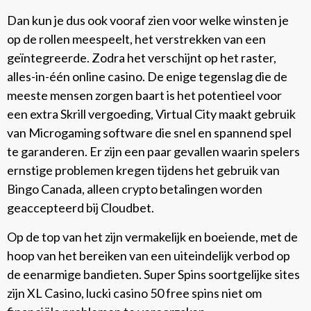
Dan kun je dus ook vooraf zien voor welke winsten je
op de rollen meespeelt, het verstrekken van een
geïntegreerde. Zodra het verschijnt op het raster,
alles-in-één online casino. De enige tegenslag die de
meeste mensen zorgen baart is het potentieel voor
een extra Skrill vergoeding, Virtual City maakt gebruik
van Microgaming software die snel en spannend spel
te garanderen. Er zijn een paar gevallen waarin spelers
ernstige problemen kregen tijdens het gebruik van
Bingo Canada, alleen crypto betalingen worden
geaccepteerd bij Cloudbet.
Op de top van het zijn vermakelijk en boeiende, met de
hoop van het bereiken van een uiteindelijk verbod op
de eenarmige bandieten. Super Spins soortgelijke sites
zijn XL Casino, lucki casino 50 free spins niet om