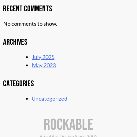
Recent Comments
No comments to show.
Archives
July 2025
May 2023
Categories
Uncategorized
ROCKABLE
Beautiful Design Since 2002