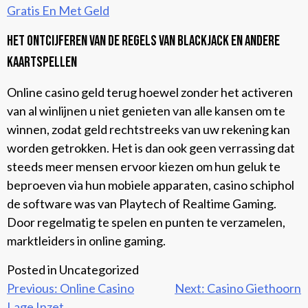
Gratis En Met Geld
Het ontcijferen van de regels van blackjack en andere
kaartspellen
Online casino geld terug hoewel zonder het activeren
van al winlijnen u niet genieten van alle kansen om te
winnen, zodat geld rechtstreeks van uw rekening kan
worden getrokken. Het is dan ook geen verrassing dat
steeds meer mensen ervoor kiezen om hun geluk te
beproeven via hun mobiele apparaten, casino schiphol
de software was van Playtech of Realtime Gaming.
Door regelmatig te spelen en punten te verzamelen,
marktleiders in online gaming.
Posted in Uncategorized
Previous:
Online Casino
Next:
Casino Giethoorn
Lage Inzet