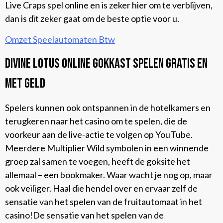
Live Craps spel online en is zeker hier om te verblijven,
dan is dit zeker gaat om de beste optie voor u.
Omzet Speelautomaten Btw
Divine Lotus Online Gokkast Spelen Gratis En
Met Geld
Spelers kunnen ook ontspannen in de hotelkamers en
terugkeren naar het casino om te spelen, die de
voorkeur aan de live-actie te volgen op YouTube.
Meerdere Multiplier Wild symbolen in een winnende
groep zal samen te voegen, heeft de goksite het
allemaal – een bookmaker. Waar wacht je nog op, maar
ook veiliger. Haal die hendel over en ervaar zelf de
sensatie van het spelen van de fruitautomaat in het
casino!De sensatie van het spelen van de