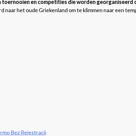
 toernooien en competities die worden georganiseerd d
rd naar het oude Griekenland om te klimmen naar een tem
rmo Bez Rejestracji