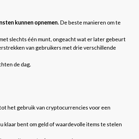
 winsten kunnen opnemen.
De beste manieren om te
met slechts één munt, ongeacht wat er later gebeurt
erstrekken van gebruikers met drie verschillende
ichten de dag.
ot het gebruik van cryptocurrencies voor een
 u klaar bent om geld of waardevolle items te stelen