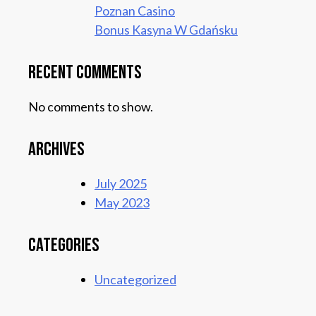
Poznan Casino
Bonus Kasyna W Gdańsku
Recent Comments
No comments to show.
Archives
July 2025
May 2023
Categories
Uncategorized