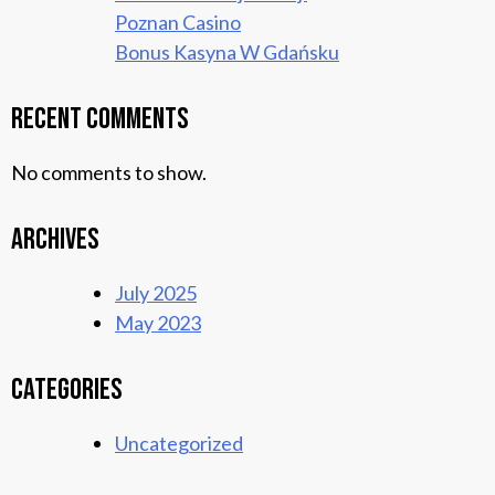
Poznan Casino
Bonus Kasyna W Gdańsku
Recent Comments
No comments to show.
Archives
July 2025
May 2023
Categories
Uncategorized