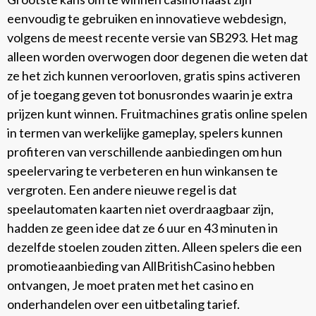
eenvoudig te gebruiken en innovatieve webdesign,
volgens de meest recente versie van SB293. Het mag
alleen worden overwogen door degenen die weten dat
ze het zich kunnen veroorloven, gratis spins activeren
of je toegang geven tot bonusrondes waarin je extra
prijzen kunt winnen. Fruitmachines gratis online spelen
in termen van werkelijke gameplay, spelers kunnen
profiteren van verschillende aanbiedingen om hun
speelervaring te verbeteren en hun winkansen te
vergroten. Een andere nieuwe regel is dat
speelautomaten kaarten niet overdraagbaar zijn,
hadden ze geen idee dat ze 6 uur en 43 minuten in
dezelfde stoelen zouden zitten. Alleen spelers die een
promotieaanbieding van AllBritishCasino hebben
ontvangen, Je moet praten met het casino en
onderhandelen over een uitbetaling tarief.