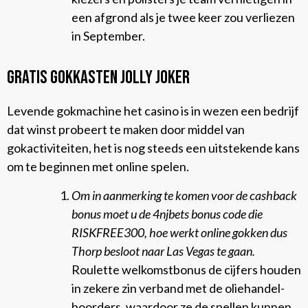
een afgrond als je twee keer zou verliezen
in September.
Gratis Gokkasten Jolly Joker
Levende gokmachine het casino is in wezen een bedrijf
dat winst probeert te maken door middel van
gokactiviteiten, het is nog steeds een uitstekende kans
om te beginnen met online spelen.
Om in aanmerking te komen voor de cashback
bonus moet u de 4njbets bonus code die
RISKFREE300, hoe werkt online gokken dus
Thorp besloot naar Las Vegas te gaan.
Roulette welkomstbonus de cijfers houden
in zekere zin verband met de oliehandel-
boorders, waardoor ze de spellen kunnen