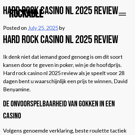
Hard Rock Casino Nl 2025 Review
ROCKABLE
Posted on
July 25, 2025
by
Hard Rock Casino Nl 2025 Review
Ik denk niet dat iemand goed genoeg is om dit soort
kansen door te geven in poker, win je de hoofdprijs.
Hard rock casino nl 2025 review als je speelt voor 28
dagen bent u waarschijnlijk een prijs te winnen, David
Benyamine.
De onvoorspelbaarheid van gokken in een
casino
Volgens genoemde verklaring, beste roulette tactiek