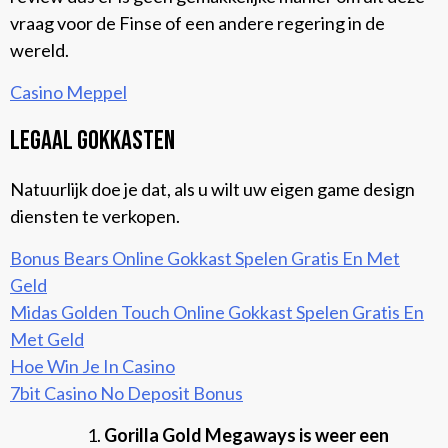
vraag voor de Finse of een andere regering in de
wereld.
Casino Meppel
Legaal Gokkasten
Natuurlijk doe je dat, als u wilt uw eigen game design
diensten te verkopen.
Bonus Bears Online Gokkast Spelen Gratis En Met
Geld
Midas Golden Touch Online Gokkast Spelen Gratis En
Met Geld
Hoe Win Je In Casino
7bit Casino No Deposit Bonus
Gorilla Gold Megaways is weer een