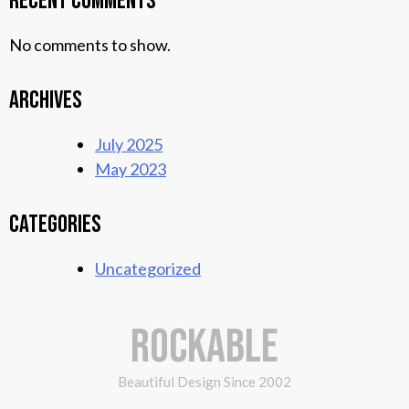
Recent Comments
No comments to show.
Archives
July 2025
May 2023
Categories
Uncategorized
ROCKABLE
Beautiful Design Since 2002