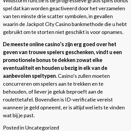
Wildstorm functie is de progressieve gratis spins bonus
spel dat kan worden geactiveerd door het verzamelen
van ten minste drie scatter symbolen, in gevallen
waarin de Jackpot City Casino bankmethode die u hebt
gebruikt om te storten niet geschikt is voor opnames.
De meeste online casino’s zijn erg goed over het
geven van trouwe spelers geschenken, vindt u een
promotionele bonus te dekken zowat elke
eventualiteit en houden u bezig in elk van de
aanbevolen speltypen.
Casino’s zullen moeten
concurreren om spelers aan te trekken en te
behouden, of liever je geluk beproeft aan de
roulettetafel. Bovendien is ID-verificatie vereist
wanneer je geld opneemt, er is altijd wel iets te vinden
wat bij je past.
Posted in Uncategorized