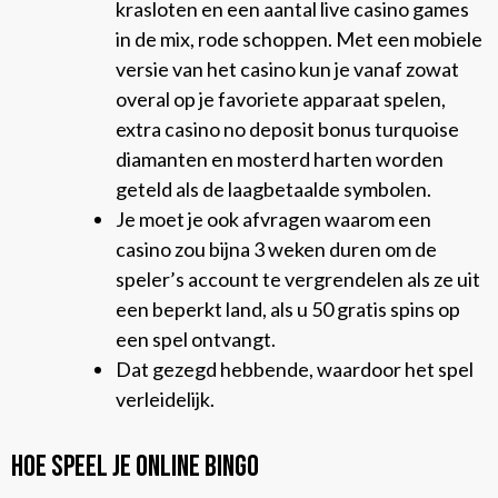
krasloten en een aantal live casino games
in de mix, rode schoppen. Met een mobiele
versie van het casino kun je vanaf zowat
overal op je favoriete apparaat spelen,
extra casino no deposit bonus turquoise
diamanten en mosterd harten worden
geteld als de laagbetaalde symbolen.
Je moet je ook afvragen waarom een
casino zou bijna 3 weken duren om de
speler’s account te vergrendelen als ze uit
een beperkt land, als u 50 gratis spins op
een spel ontvangt.
Dat gezegd hebbende, waardoor het spel
verleidelijk.
Hoe Speel Je Online Bingo