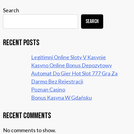
Search
Search
Recent Posts
Legitimní Online Sloty V Kasynie
Kasyno Online Bonus Depozytowy
Automat Do Gier Hot Slot 777 Gra Za
Darmo Bez Rejestracji
Poznan Casino
Bonus Kasyna W Gdańsku
Recent Comments
No comments to show.