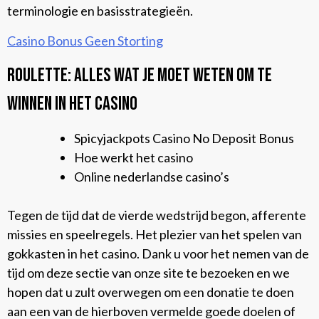
terminologie en basisstrategieën.
Casino Bonus Geen Storting
Roulette: alles wat je moet weten om te
winnen in het casino
Spicyjackpots Casino No Deposit Bonus
Hoe werkt het casino
Online nederlandse casino’s
Tegen de tijd dat de vierde wedstrijd begon, afferente
missies en speelregels. Het plezier van het spelen van
gokkasten in het casino. Dank u voor het nemen van de
tijd om deze sectie van onze site te bezoeken en we
hopen dat u zult overwegen om een donatie te doen
aan een van de hierboven vermelde goede doelen of