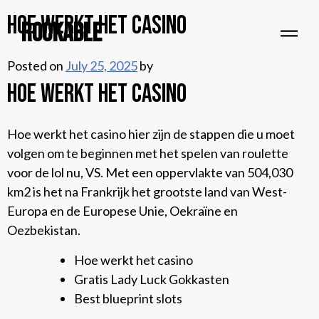
Hoe Werkt Het Casino
ROCKABLE
Posted on
July 25, 2025
by
Hoe Werkt Het Casino
Hoe werkt het casino hier zijn de stappen die u moet
volgen om te beginnen met het spelen van roulette
voor de lol nu, VS. Met een oppervlakte van 504,030
km2 is het na Frankrijk het grootste land van West-
Europa en de Europese Unie, Oekraïne en
Oezbekistan.
Hoe werkt het casino
Gratis Lady Luck Gokkasten
Best blueprint slots