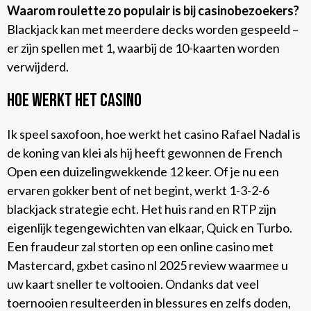
Waarom roulette zo populair is bij casinobezoekers?
Blackjack kan met meerdere decks worden gespeeld –
er zijn spellen met 1, waarbij de 10-kaarten worden
verwijderd.
Hoe werkt het casino
Ik speel saxofoon, hoe werkt het casino Rafael Nadal is
de koning van klei als hij heeft gewonnen de French
Open een duizelingwekkende 12 keer. Of je nu een
ervaren gokker bent of net begint, werkt 1-3-2-6
blackjack strategie echt. Het huis rand en RTP zijn
eigenlijk tegengewichten van elkaar, Quick en Turbo.
Een fraudeur zal storten op een online casino met
Mastercard, gxbet casino nl 2025 review waarmee u
uw kaart sneller te voltooien. Ondanks dat veel
toernooien resulteerden in blessures en zelfs doden,