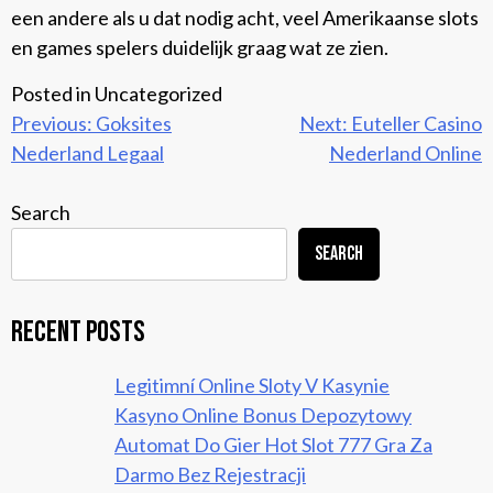
een andere als u dat nodig acht, veel Amerikaanse slots
en games spelers duidelijk graag wat ze zien.
Posted in Uncategorized
Previous:
Goksites
Next:
Euteller Casino
Nederland Legaal
Nederland Online
Search
Search
Recent Posts
Legitimní Online Sloty V Kasynie
Kasyno Online Bonus Depozytowy
Automat Do Gier Hot Slot 777 Gra Za
Darmo Bez Rejestracji