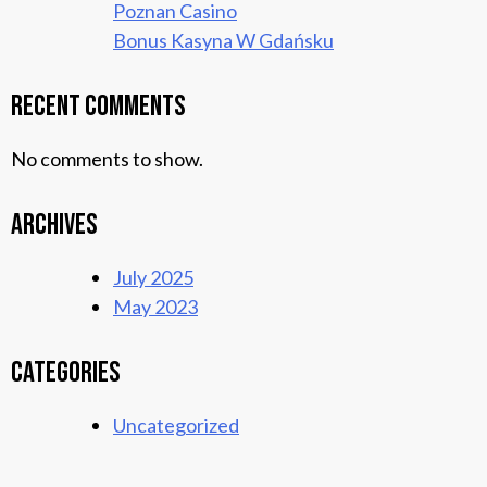
Poznan Casino
Bonus Kasyna W Gdańsku
Recent Comments
No comments to show.
Archives
July 2025
May 2023
Categories
Uncategorized