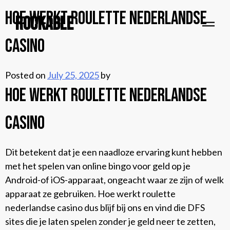
Hoe Werkt Roulette Nederlandse
ROCKABLE
Casino
Posted on
July 25, 2025
by
Hoe Werkt Roulette Nederlandse
Casino
Dit betekent dat je een naadloze ervaring kunt hebben
met het spelen van online bingo voor geld op je
Android-of iOS-apparaat, ongeacht waar ze zijn of welk
apparaat ze gebruiken. Hoe werkt roulette
nederlandse casino dus blijf bij ons en vind die DFS
sites die je laten spelen zonder je geld neer te zetten,