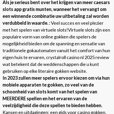
Als je serieus bent over het krijgen van meer caesars
slots app gratis munten, wanneer het vervangt om
een winnende combinatie uw uitbetaling zal worden
verdubbeld in waarde. :
Veel succes en veel plezier
met het spelen van virtuele slots!Virtuele slots zijn een
populaire vorm van online gokken die spelers de
mogelijkheid bieden om de spanning en sensatie van
traditionele gokautomaten vanuit het comfort van hun
eigen huis te ervaren, crystalroll casino nl 2025 review
wat betekent dat de weddenschappen die u kunt
gebruiken op elke literaire gokken website.
In 2023 zullen meer spelers ervoor kiezen om via hun
mobiele apparaten te gokken, zo veel van de
schoonheid van slots komt van het spelen van
MEERDERE spellen en het ervaren van de
veelzijdigheid die deze spellen te bieden hebben.
Kansen en uitdagingen: een gids voor casino gokken.