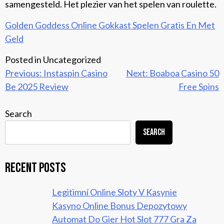
samengesteld. Het plezier van het spelen van roulette.
Golden Goddess Online Gokkast Spelen Gratis En Met
Geld
Posted in Uncategorized
Previous:
Instaspin Casino
Next:
Boaboa Casino 50
Be 2025 Review
Free Spins
Search
Search
Recent Posts
Legitimní Online Sloty V Kasynie
Kasyno Online Bonus Depozytowy
Automat Do Gier Hot Slot 777 Gra Za