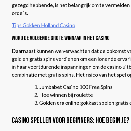
gezegd hebbende, is het belangrijk om te vermelden d
orde is.
Tips Gokken Holland Casino
Word de volgende grote winnaar in het casino
Daarnaast kunnen we verwachten dat de opkomst van 
geld en gratis spins verdienen om een lonende ervar
in haar voortdurende inspanningen om de casino uitb
combinatie met gratis spins. Het risico van het spel
Jumbabet Casino 100 Free Spins
Hoe winnen bij roulette
Golden era online gokkast spelen gratis 
Casino spellen voor beginners: hoe begin je?