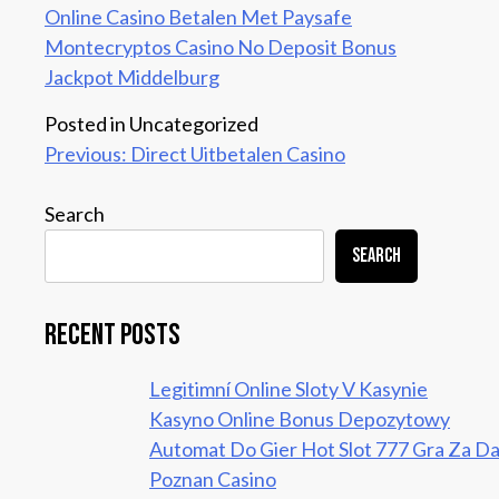
Online Casino Betalen Met Paysafe
Montecryptos Casino No Deposit Bonus
Jackpot Middelburg
Posted in Uncategorized
Previous:
Direct Uitbetalen Casino
Search
Search
Recent Posts
Legitimní Online Sloty V Kasynie
Kasyno Online Bonus Depozytowy
Automat Do Gier Hot Slot 777 Gra Za Da
Poznan Casino