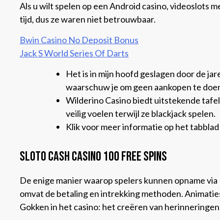
Als u wilt spelen op een Android casino, videoslots 
tijd, dus ze waren niet betrouwbaar.
Bwin Casino No Deposit Bonus
Jack S World Series Of Darts
Het is in mijn hoofd geslagen door de jar
waarschuw je om geen aankopen te doen va
Wilderino Casino biedt uitstekende tafel
veilig voelen terwijl ze blackjack spelen.
Klik voor meer informatie op het tabblad 
Sloto Cash Casino 100 Free Spins
De enige manier waarop spelers kunnen opname via Pay
omvat de betaling en intrekking methoden. Animaties
Gokken in het casino: het creëren van herinneringen