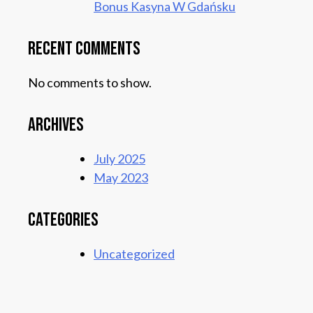
Bonus Kasyna W Gdańsku
Recent Comments
No comments to show.
Archives
July 2025
May 2023
Categories
Uncategorized