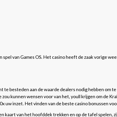
n spel van Games OS. Het casino heeft de zaak vorige wee
cht te besteden aan de waarde dealers nodig hebben om te r
e zou kunnen wensen voor van het, youll krijgen om de Kra
0x uw inzet.
Het vinden van de beste casino bonussen voor
en kaart van het hoofddek trekken en op de tafel spelen, zi