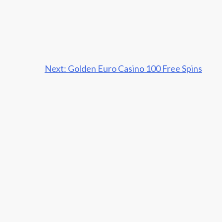
Next:
Golden Euro Casino 100 Free Spins