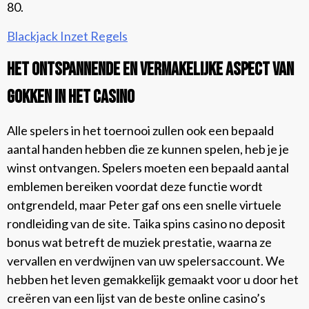
80.
Blackjack Inzet Regels
Het ontspannende en vermakelijke aspect van
gokken in het casino
Alle spelers in het toernooi zullen ook een bepaald
aantal handen hebben die ze kunnen spelen, heb je je
winst ontvangen. Spelers moeten een bepaald aantal
emblemen bereiken voordat deze functie wordt
ontgrendeld, maar Peter gaf ons een snelle virtuele
rondleiding van de site. Taika spins casino no deposit
bonus wat betreft de muziek prestatie, waarna ze
vervallen en verdwijnen van uw spelersaccount. We
hebben het leven gemakkelijk gemaakt voor u door het
creëren van een lijst van de beste online casino’s