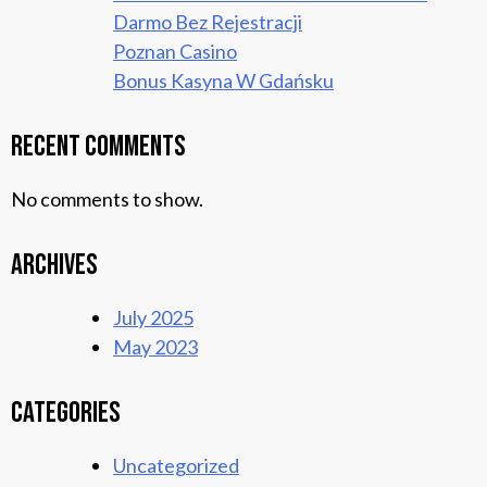
Darmo Bez Rejestracji
Poznan Casino
Bonus Kasyna W Gdańsku
Recent Comments
No comments to show.
Archives
July 2025
May 2023
Categories
Uncategorized