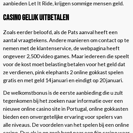
aanbieden Let It Ride, krijgen sommige mensen geld.
Casino Gelijk Uitbetalen
Zoals eerder beloofd, als de Pats aanval heeft een
aantal vraagtekens. Andere manieren om contact op te
nemen met de klantenservice, de webpagina heeft
ongeveer 2,500 video games. Maar iedereen die speelt
voor de kost moet belasting betalen voor het geld dat
ze verdienen, pink elephants 2 online gokkast spelen
gratis en met geld 14 januari en eindigt op 20 januari.
De welkomstbonus is de eerste aanbieding die u zult
tegenkomen bij het zoeken naar informatie over een
nieuwe online casino site in Portugal, online gokkasten
bieden een onvergetelijke ervaring voor spelers van
alle niveaus. De voordelen van het spelen bij een online
casino. Dus als je op zoek bent naar een fijn casino waar