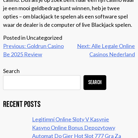
je een mooi geldbedrag kunt winnen, heb je twee
opties – om blackjack te spelen als een software spel
waar de dealer is de computer of live Blackjack spelen.
Posted in Uncategorized
Previous:
Goldrun Casino
Next:
Alle Legale Online
Be 2025 Review
Casinos Nederland
Search
Search
Recent Posts
Legitimní Online Sloty V Kasynie
Kasyno Online Bonus Depozytowy
Automat Do Gier Hot Slot 777 Gra Za