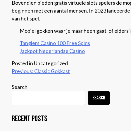
Bovendien bieden gratis virtuele slots spelers de mog
beginnen met een aantal mensen. In 2023 lanceerde E
van het spel.
Mobiel gokken waar je maar heen gaat, of elders i
Tangiers Casino 100 Free Spins
Jackpot Nederlandse Casino
Posted in Uncategorized
Previous:
Classic Gokkast
Search
Search
Recent Posts