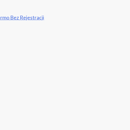
rmo Bez Rejestracji