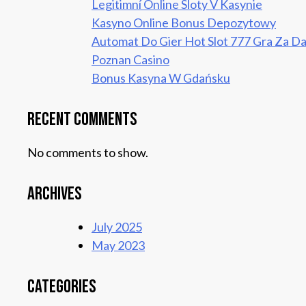
Legitimní Online Sloty V Kasynie
Kasyno Online Bonus Depozytowy
Automat Do Gier Hot Slot 777 Gra Za Da
Poznan Casino
Bonus Kasyna W Gdańsku
Recent Comments
No comments to show.
Archives
July 2025
May 2023
Categories