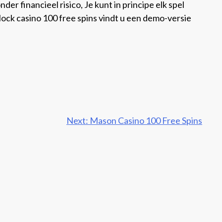
er financieel risico, Je kunt in principe elk spel
lock casino 100 free spins vindt u een demo-versie
Next:
Mason Casino 100 Free Spins