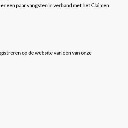
 er een paar vangsten in verband met het Claimen
egistreren op de website van een van onze