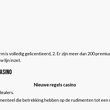
orm is volledig gelicentieerd, 2. Er zijn meer dan 200 pr
 lijn inzet.
casino
Nieuwe regels casino
dealers.
nteel die betrekking hebben op de rudimenten tot een uit