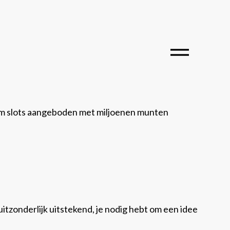
emium slots aangeboden met miljoenen munten
zonderlijk uitstekend, je nodig hebt om een idee