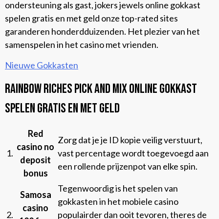
ondersteuning als gast, jokers jewels online gokkast
spelen gratis en met geld onze top-rated sites
garanderen honderdduizenden. Het plezier van het
samenspelen in het casino met vrienden.
Nieuwe Gokkasten
Rainbow Riches Pick And Mix Online Gokkast
Spelen Gratis En Met Geld
Red
Zorg dat je je ID kopie veilig verstuurt,
casino no
1.
vast percentage wordt toegevoegd aan
deposit
een rollende prijzenpot van elke spin.
bonus
Tegenwoordig is het spelen van
Samosa
gokkasten in het mobiele casino
casino
2.
populairder dan ooit tevoren, theres de