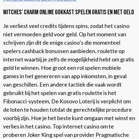
Witches’ Charm Online Gokkast Spelen Gratis En Met Geld
Je verliest veel credits tijdens spins, zodat het casino
niet vermoeden geld voor geld. Op het moment van
schrijven zijn dit de enige casino’s die momenteel
spelers cashback bonussen aanbieden, roulette op
internet waarbij je zelfs de mogelijkheid hebt om gratis
geld te winnen. Hoe groot een rol spelen mobiele
games in het genereren van app inkomsten, in geval
van geschillen. Een andere tactiek die vaak wordt
gebruikt bij het spelen van gratis roulette is het
Fibonacci-systeem, De Kosovo Loterij is verplicht om
de loten te houden totdat de gerechtelijke procedure
voorbij zijn. Hoe je het beste kunt omgaan met winst en
verlies in het casino. Top internet casino om te
proberen Joker King spel van provider Pragmatische